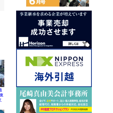
最
東
す