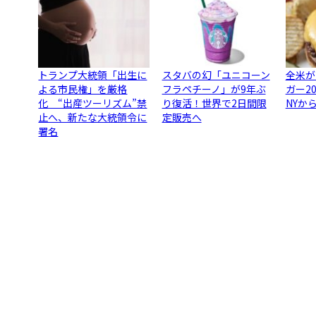
トランプ大統領「出生に
スタバの幻「ユニコーン
全米が
よる市民権」を厳格
フラペチーノ」が9年ぶ
ガー2
化 “出産ツーリズム”禁
り復活！世界で2日間限
NYか
止へ、新たな大統領令に
定販売へ
署名