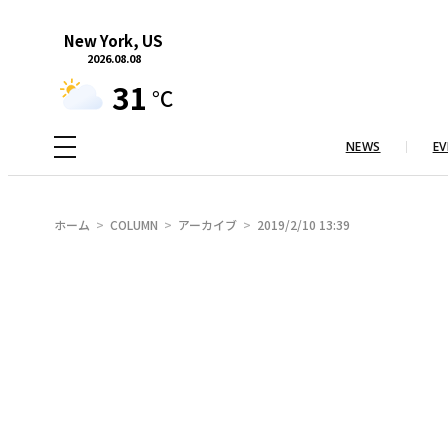
内
New York, US
容
2026.08.08
を
31
°C
ス
キ
NEWS
EV
ッ
プ
ホーム
COLUMN
アーカイブ
2019/2/10 13:39