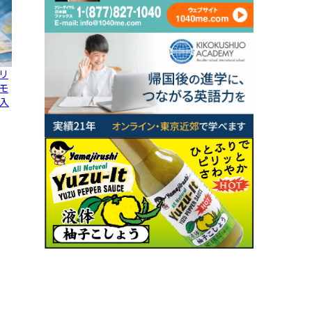
リ
モ
入