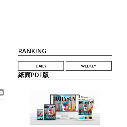
RANKING
DAILY
WEEKLY
紙面PDF版
ook
ne
Email