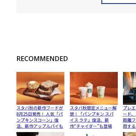
RECOMMENDED
スタバ秋の新作フードが
スタバ秋限定メニュー解
プレエ
8月25日発売！ 人気「パ
禁！「パンプキン スパ
ード、
ンプキンスコーン」復
イス ラテ」復活、新
距離フ
活、新作アップルパイも
作“チャイダー”も登場
用する