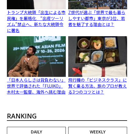
トランプ大統領「出生による市
Z世代が選ぶ「世界で最も暮ら
民権」を厳格化 “出産ツーリ
しやすい都市」東京が1位、若
ズム”禁止へ、新たな大統領令
者を魅了する理由とは？
に署名
「日本人らしさは背負わない」
飛行機の「ビジネスクラス」に
世界で評価された「FUJIKO」
賢く乗る方法、旅のプロが教え
木村太一監督、海外へ挑む理由
る3つのコツとは？
RANKING
DAILY
WEEKLY