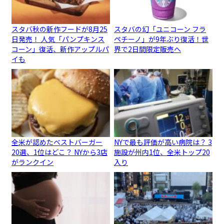
スタバ秋の新作フードが8月25
スタバの幻「ユニコーン フラ
日発売！ 人気「パンプキンス
ペチーノ」が9年ぶり復活！世
コーン」復活、新作アップルパ
界で2日間限定販売へ
イも
全米が認めたベストバーガー
NYで最も評価が高い病院は？ 3
20選、1位はどこ？ NYから3店
施設が州内1位、全米トップ20
がランクイン
入り