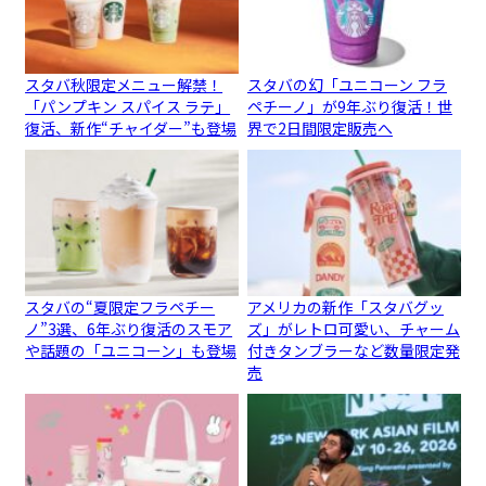
スタバ秋限定メニュー解禁！
スタバの幻「ユニコーン フラ
「パンプキン スパイス ラテ」
ペチーノ」が9年ぶり復活！世
復活、新作“チャイダー”も登場
界で2日間限定販売へ
スタバの“夏限定フラペチー
アメリカの新作「スタバグッ
ノ”3選、6年ぶり復活のスモア
ズ」がレトロ可愛い、チャーム
や話題の「ユニコーン」も登場
付きタンブラーなど数量限定発
売