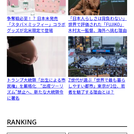
争奪戦必至！？ 日本未発売
「日本人らしさは背負わない」
「スタバ×ミッフィー」コラボ
世界で評価された「FUJIKO」
グッズが北米限定で登場
木村太一監督、海外へ挑む理由
トランプ大統領「出生による市
Z世代が選ぶ「世界で最も暮ら
民権」を厳格化 “出産ツーリ
しやすい都市」東京が1位、若
ズム”禁止へ、新たな大統領令
者を魅了する理由とは？
に署名
RANKING