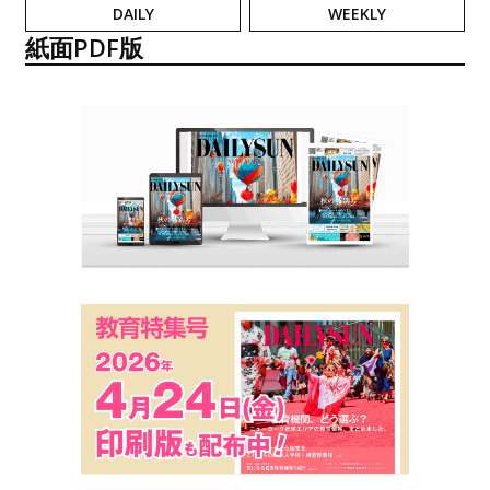
DAILY
WEEKLY
紙面PDF版