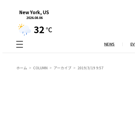
内
New York, US
容
2026.08.06
を
32
°C
ス
キ
NEWS
EV
ッ
プ
ホーム
COLUMN
アーカイブ
2019/3/19 9:57