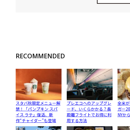
RECOMMENDED
スタバ秋限定メニュー解
プレエコへのアップグレ
全米が
禁！「パンプキン スパ
ード、いくらかかる？長
ガー2
イス ラテ」復活、新
距離フライトでお得に利
NYか
作“チャイダー”も登場
用する方法