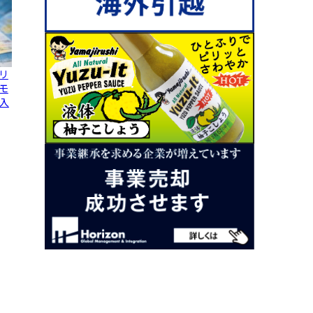
リ
モ
入