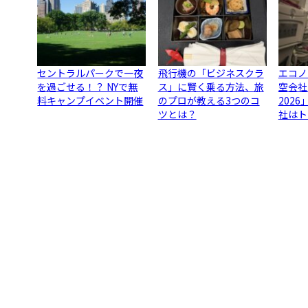
セントラルパークで一夜
飛行機の「ビジネスクラ
エコノ
を過ごせる！？ NYで無
ス」に賢く乗る方法、旅
空会社
料キャンプイベント開催
のプロが教える3つのコ
202
ツとは？
社はト