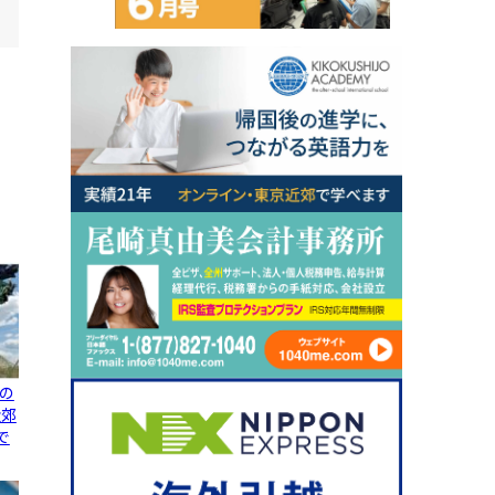
の
近郊
で