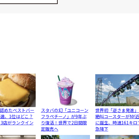
認めたベストバー
スタバの幻「ユニコーン
世界初「逆さま発進」
0選、1位はどこ？
フラペチーノ」が9年ぶ
絶叫コースターがNY
ら3店がランクイン
り復活！世界で2日間限
に誕生、時速161キロ
定販売へ
急降下