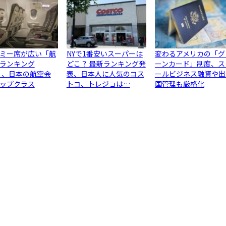
ミー席が広い「航
NYで1番安いスーパーは
変わるアメリカの「グ
ランキング
どこ？ 最新ランキング発
ーンカード」制度、ス
6」、日本の航空会
表、日本人に人気のコス
ールビジネス融資や出
ップクラス
トコ、トレジョは…
国管理も厳格化