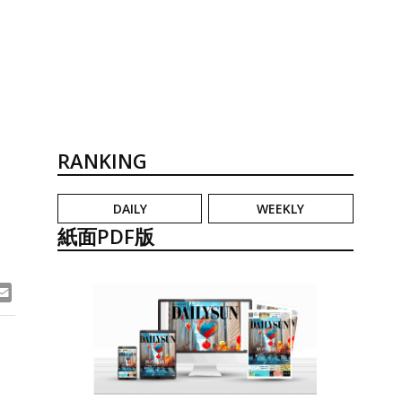
RANKING
DAILY
WEEKLY
紙面PDF版
ook
ne
Email