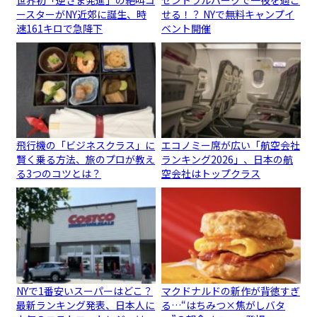
ースターがNY近郊に誕生、時
せる！？ NYで無料キャンプイ
速161キロで急降下
ベント開催
飛行機の「ビジネスクラス」に
エコノミー席が広い「航空会社
賢く乗る方法、旅のプロが教え
ランキング2026」、日本の航
る3つのコツとは？
空会社はトップクラス
NYで1番安いスーパーはどこ？
マクドナルドの新作が背徳すぎ
最新ランキング発表、日本人に
る…“はちみつ×焦がしバタ