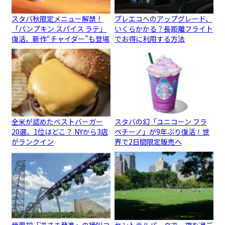
スタバ秋限定メニュー解禁！
プレエコへのアップグレード、
「パンプキン スパイス ラテ」
いくらかかる？長距離フライト
復活、新作“チャイダー”も登場
でお得に利用する方法
全米が認めたベストバーガー
スタバの幻「ユニコーン フラ
20選、1位はどこ？ NYから3店
ペチーノ」が9年ぶり復活！世
がランクイン
界で2日間限定販売へ
世界初「逆さま発進」の絶叫コ
セントラルパークで一夜を過ご