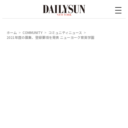
内
容
を
ス
ホーム
COMMUNITY
コミュニティニュース
キ
2021年度の募集、登録要項を発表 ニューヨーク育英学園
ッ
プ