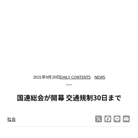
2021年9月20日
DAILY CONTENTS
NEWS
国連総会が開幕 交通規制30日まで
X
Facebook
Line
Ema
社会