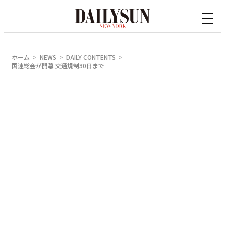
内
容
を
ス
ホーム
NEWS
DAILY CONTENTS
キ
国連総会が開幕 交通規制30日まで
ッ
プ