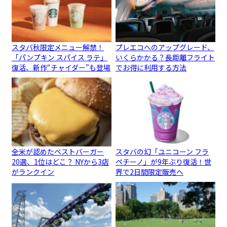
スタバ秋限定メニュー解禁！
プレエコへのアップグレード、
「パンプキン スパイス ラテ」
いくらかかる？長距離フライト
復活、新作“チャイダー”も登場
でお得に利用する方法
全米が認めたベストバーガー
スタバの幻「ユニコーン フラ
20選、1位はどこ？ NYから3店
ペチーノ」が9年ぶり復活！世
がランクイン
界で2日間限定販売へ