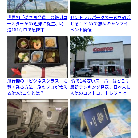
世界初「逆さま発進」の絶叫コ
セントラルパークで一夜を過ご
ースターがNY近郊に誕生、時
せる！？ NYで無料キャンプイ
速161キロで急降下
ベント開催
飛行機の「ビジネスクラス」に
NYで1番安いスーパーはどこ？
賢く乗る方法、旅のプロが教え
最新ランキング発表、日本人に
る3つのコツとは？
人気のコストコ、トレジョは…