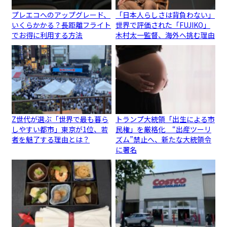
プレエコへのアップグレード、
「日本人らしさは背負わない」
いくらかかる？長距離フライト
世界で評価された「FUJIKO」
でお得に利用する方法
木村太一監督、海外へ挑む理由
Z世代が選ぶ「世界で最も暮ら
トランプ大統領「出生による市
しやすい都市」東京が1位、若
民権」を厳格化 “出産ツーリ
者を魅了する理由とは？
ズム”禁止へ、新たな大統領令
に署名