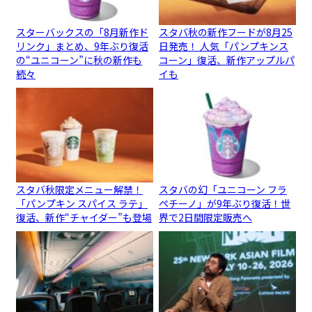
スターバックスの「8月新作ド
スタバ秋の新作フードが8月25
リンク」まとめ、9年ぶり復活
日発売！ 人気「パンプキンス
の“ユニコーン”に秋の新作も
コーン」復活、新作アップルパ
続々
イも
スタバ秋限定メニュー解禁！
スタバの幻「ユニコーン フラ
「パンプキン スパイス ラテ」
ペチーノ」が9年ぶり復活！世
復活、新作“チャイダー”も登場
界で2日間限定販売へ