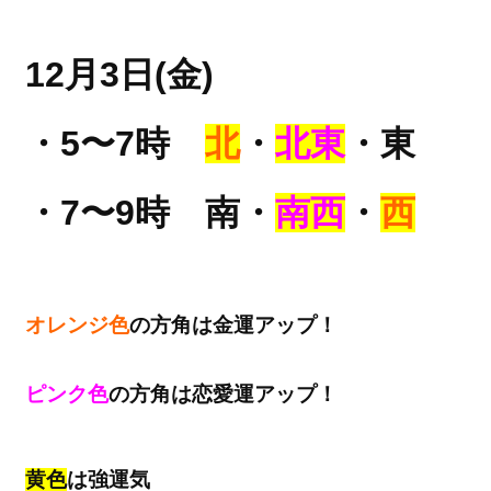
12月3日(金)
・5〜7時
北
・
北東
・東
・7〜9時 南・
南西
・
西
オレンジ色
の方角は金運アップ！
ピンク色
の方角は恋愛運アップ！
黄色
は強運気