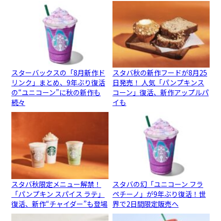
スターバックスの「8月新作ド
スタバ秋の新作フードが8月25
リンク」まとめ、9年ぶり復活
日発売！ 人気「パンプキンス
の“ユニコーン”に秋の新作も
コーン」復活、新作アップルパ
続々
イも
スタバ秋限定メニュー解禁！
スタバの幻「ユニコーン フラ
「パンプキン スパイス ラテ」
ペチーノ」が9年ぶり復活！世
復活、新作“チャイダー”も登場
界で2日間限定販売へ