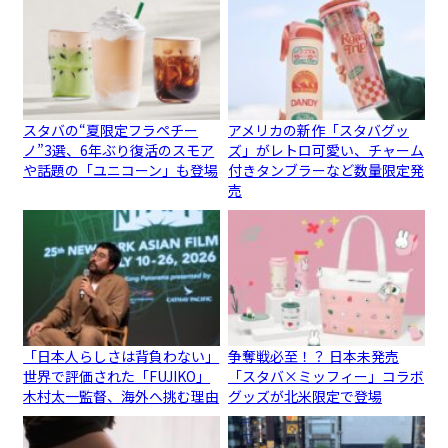
スタバの“夏限定フラペチー
アメリカの新作「スタバグッ
ノ”3選、6年ぶり復活のスモア
ズ」がレトロ可愛い、チャーム
や話題の「ユニコーン」も登場
付きタンブラーなど数量限定発
売
「日本人らしさは背負わない」
争奪戦必至！？ 日本未発売
世界で評価された「FUJIKO」
「スタバ×ミッフィー」コラボ
木村太一監督、海外へ挑む理由
グッズが北米限定で登場