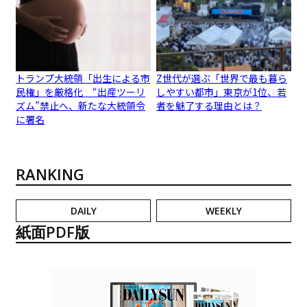
トランプ大統領「出生による市
Z世代が選ぶ「世界で最も暮ら
民権」を厳格化 “出産ツーリ
しやすい都市」東京が1位、若
ズム”禁止へ、新たな大統領令
者を魅了する理由とは？
に署名
RANKING
DAILY
WEEKLY
紙面PDF版