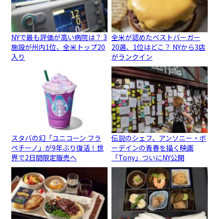
NYで最も評価が高い病院は？ 3
全米が認めたベストバーガー
施設が州内1位、全米トップ20
20選、1位はどこ？ NYから3店
入り
がランクイン
スタバの幻「ユニコーン フラ
伝説のシェフ、アンソニー・ボ
ペチーノ」が9年ぶり復活！世
ーデインの青春を描く映画
界で2日間限定販売へ
「Tony」ついにNY公開