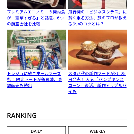
プレミアムエコノミーの機内食
飛行機の「ビジネスクラス」に
が「豪華すぎる」と話題、6つ
賢く乗る方法、旅のプロが教え
の航空会社を比較
る3つのコツとは？
トレジョに続きホールフーズ
スタバ秋の新作フードが8月25
も！ 限定トートが争奪戦、高
日発売！ 人気「パンプキンス
額転売も続出
コーン」復活、新作アップルパ
イも
RANKING
DAILY
WEEKLY