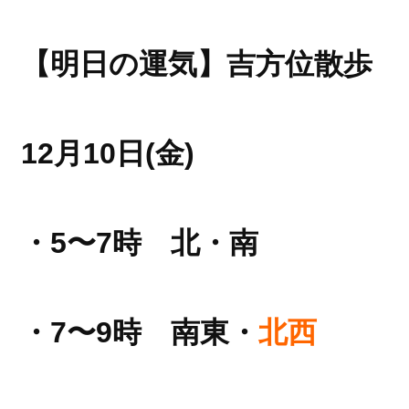
【明日の運気】
吉方位散歩
12月10日(金)
・5〜7時 北・南
・7〜9時 南東・
北西