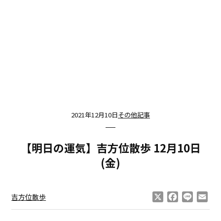
2021年12月10日
その他記事
【明日の運気】吉方位散歩 12月10日
(金)
X
Facebook
Line
Ema
吉方位散歩