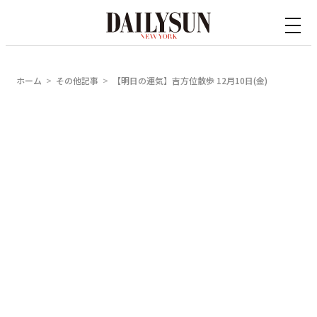
内
容
を
ス
ホーム
その他記事
【明日の運気】吉方位散歩 12月10日(金)
キ
ッ
プ