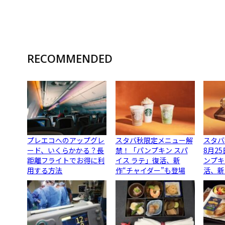
RECOMMENDED
プレエコへのアップグレ
スタバ秋限定メニュー解
スタバ
ード、いくらかかる？長
禁！「パンプキン スパ
8月2
距離フライトでお得に利
イス ラテ」復活、新
ンプキ
用する方法
作“チャイダー”も登場
活、新