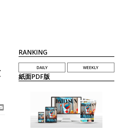
RANKING
DAILY
WEEKLY
教
紙面PDF版
ook
ne
Email