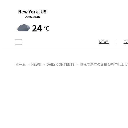
内
New York, US
容
2026.08.07
を
24
°C
ス
キ
NEWS
EV
ッ
プ
ホーム
NEWS
DAILY CONTENTS
謹んで新年のお慶びを申し上げ