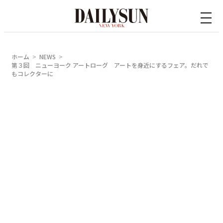
内
容
を
ス
ホーム
NEWS
キ
第３回 ニューヨーク アートローグ アートを身近にするフェア。だれで
もコレクターに
ッ
プ