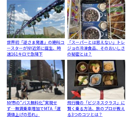
世界初「逆さま発進」の絶叫コ
「スーパーとは思えない」トレ
ースターがNY近郊に誕生、時
ジョの冷凍食品、そのおいしさ
速161キロで急降下
の秘密とは？
NY市の“バス無料化”実現せ
飛行機の「ビジネスクラス」に
ず…無賃乗車増加でMTA「運
賢く乗る方法、旅のプロが教え
賃値上げの恐れ」
る3つのコツとは？