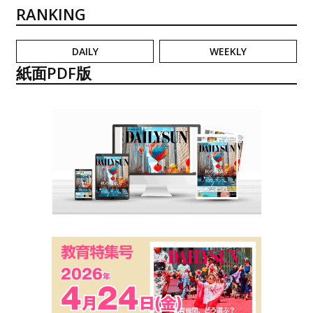
RANKING
DAILY
WEEKLY
紙面PDF版