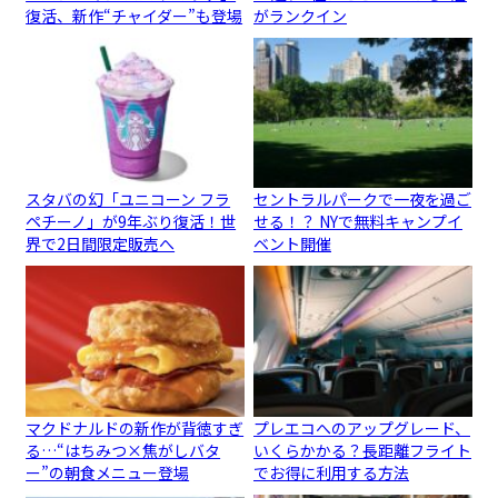
復活、新作“チャイダー”も登場
がランクイン
スタバの幻「ユニコーン フラ
セントラルパークで一夜を過ご
ペチーノ」が9年ぶり復活！世
せる！？ NYで無料キャンプイ
界で2日間限定販売へ
ベント開催
マクドナルドの新作が背徳すぎ
プレエコへのアップグレード、
る…“はちみつ×焦がしバタ
いくらかかる？長距離フライト
ー”の朝食メニュー登場
でお得に利用する方法