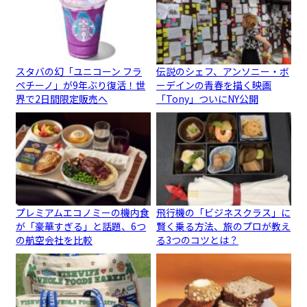
スタバの幻「ユニコーン フラ
伝説のシェフ、アンソニー・ボ
ペチーノ」が9年ぶり復活！世
ーデインの青春を描く映画
界で2日間限定販売へ
「Tony」ついにNY公開
プレミアムエコノミーの機内食
飛行機の「ビジネスクラス」に
が「豪華すぎる」と話題、6つ
賢く乗る方法、旅のプロが教え
の航空会社を比較
る3つのコツとは？