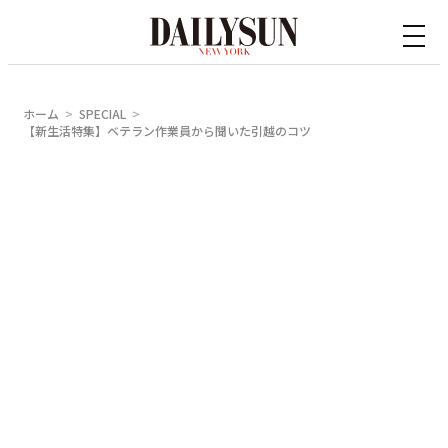
内
容
を
ス
ホーム
SPECIAL
キ
【新生活特集】ベテラン作業員から聞いた引越のコツ
ッ
プ