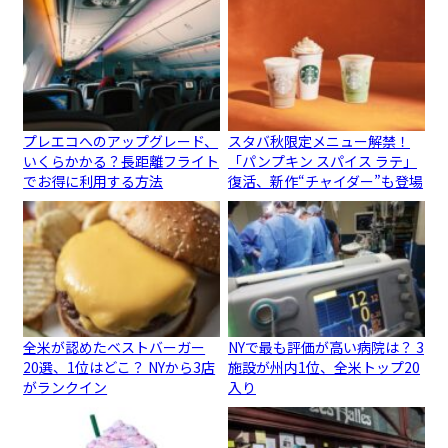
プレエコへのアップグレード、
スタバ秋限定メニュー解禁！
いくらかかる？長距離フライト
「パンプキン スパイス ラテ」
でお得に利用する方法
復活、新作“チャイダー”も登場
全米が認めたベストバーガー
NYで最も評価が高い病院は？ 3
20選、1位はどこ？ NYから3店
施設が州内1位、全米トップ20
がランクイン
入り