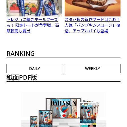
トレジョに続きホールフーズ
スタバ秋の新作フードはこれ！
も！ 限定トートが争奪戦、高
人気「パンプキンスコーン」復
額転売も続出
活、アップルパイも登場
RANKING
DAILY
WEEKLY
紙面PDF版