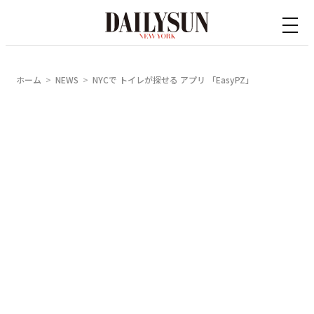
内
容
を
ス
ホーム
NEWS
NYCで トイレが探せる アプリ 「EasyPZ」
キ
ッ
プ