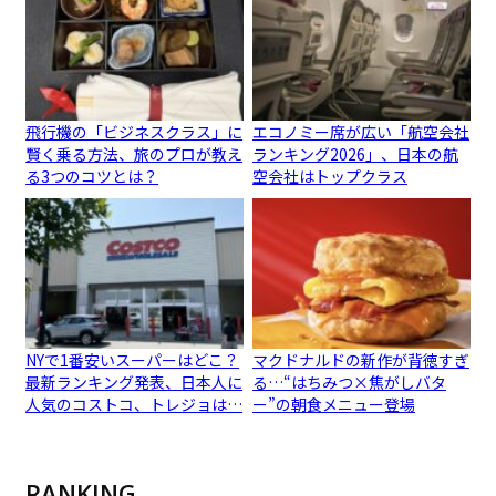
飛行機の「ビジネスクラス」に
エコノミー席が広い「航空会社
賢く乗る方法、旅のプロが教え
ランキング2026」、日本の航
る3つのコツとは？
空会社はトップクラス
NYで1番安いスーパーはどこ？
マクドナルドの新作が背徳すぎ
最新ランキング発表、日本人に
る…“はちみつ×焦がしバタ
人気のコストコ、トレジョは…
ー”の朝食メニュー登場
RANKING