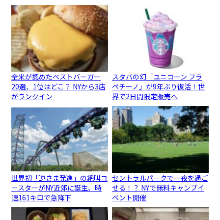
全米が認めたベストバーガー
スタバの幻「ユニコーン フラ
20選、1位はどこ？ NYから3店
ペチーノ」が9年ぶり復活！世
がランクイン
界で2日間限定販売へ
世界初「逆さま発進」の絶叫コ
セントラルパークで一夜を過ご
ースターがNY近郊に誕生、時
せる！？ NYで無料キャンプイ
速161キロで急降下
ベント開催