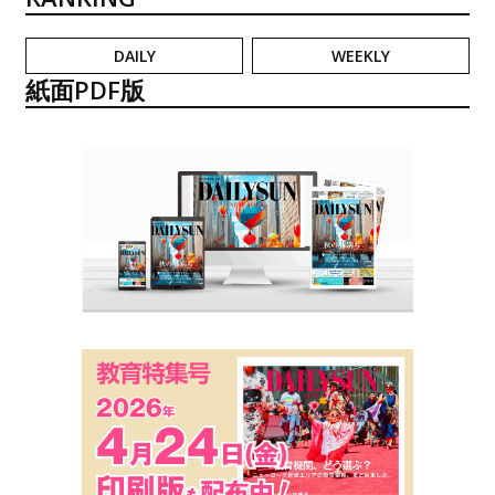
DAILY
WEEKLY
紙面PDF版