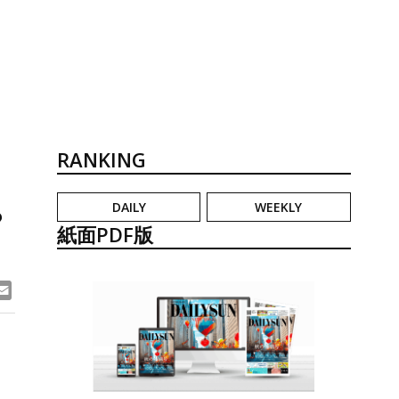
RANKING
DAILY
WEEKLY
⁉
紙面PDF版
ook
ne
Email