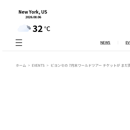
内
New York, US
容
2026.08.06
を
32
°C
ス
キ
NEWS
EV
ッ
プ
ホーム
EVENTS
ビヨンセの 7月末ワールドツアー チケットが まだ