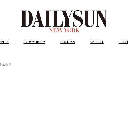
ENTS
COMMUNITY
COLUMN
SPECIAL
FEAT
買える⁉