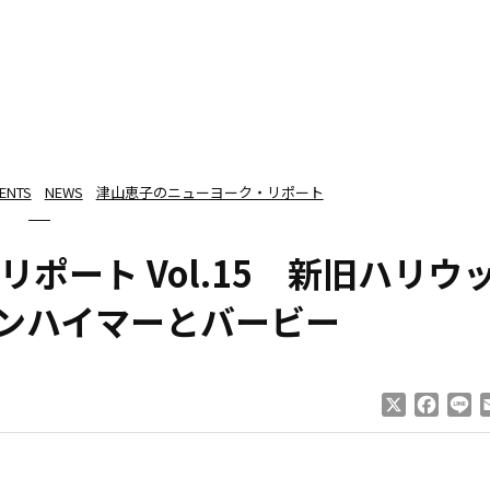
TENTS
NEWS
津山恵子のニューヨーク・リポート
ポート Vol.15 新旧ハリウ
ペンハイマーとバービー
X
Faceb
Li