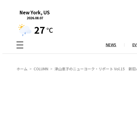
内
New York, US
容
2026.08.07
を
27
°C
ス
キ
NEWS
EV
ッ
プ
ホーム
COLUMN
津山恵子のニューヨーク・リポート Vol.15 