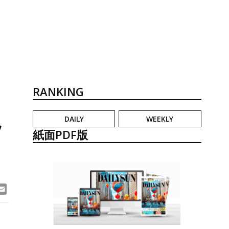
RANKING
DAILY
WEEKLY
ッ
紙面PDF版
ook
ne
Email