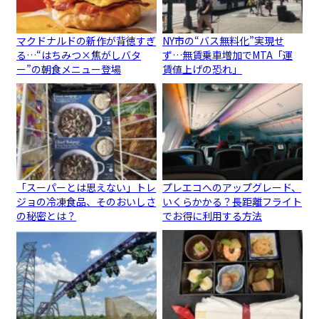
マクドナルドの新作が背徳すぎ
NY市の“バス無料化”実現せ
る…“はちみつ×焦がしバタ
ず…無賃乗車増加でMTA「運
ー”の朝食メニュー登場
賃値上げの恐れ」
「スーパーとは思えない」トレ
プレエコへのアップグレード、
ジョの冷凍食品、そのおいしさ
いくらかかる？長距離フライト
の秘密とは？
でお得に利用する方法