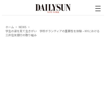
内
容
を
ス
ホーム
NEWS
キ
学生の姿を見て生きがい 学校ボランティアの重要性を体験 – NYにおける
三井住友銀行の取り組み
ッ
プ