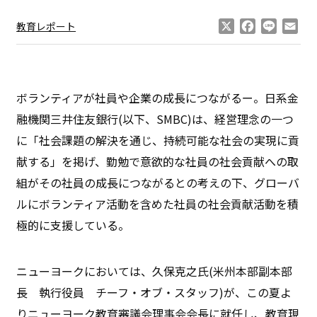
X
Facebook
Line
Ema
教育レポート
ボランティアが社員や企業の成長につながるー。日系金
融機関三井住友銀行(以下、SMBC)は、経営理念の一つ
に「社会課題の解決を通じ、持続可能な社会の実現に貢
献する」を掲げ、勤勉で意欲的な社員の社会貢献への取
組がその社員の成長につながるとの考えの下、グローバ
ルにボランティア活動を含めた社員の社会貢献活動を積
極的に支援している。
ニューヨークにおいては、久保克之氏(米州本部副本部
長 執行役員 チーフ・オブ・スタッフ)が、この夏よ
りニューヨーク教育審議会理事会会長に就任し、教育現