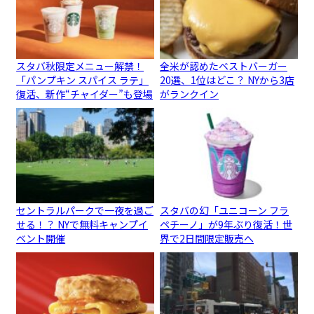
スタバ秋限定メニュー解禁！
全米が認めたベストバーガー
「パンプキン スパイス ラテ」
20選、1位はどこ？ NYから3店
復活、新作“チャイダー”も登場
がランクイン
セントラルパークで一夜を過ご
スタバの幻「ユニコーン フラ
せる！？ NYで無料キャンプイ
ペチーノ」が9年ぶり復活！世
ベント開催
界で2日間限定販売へ