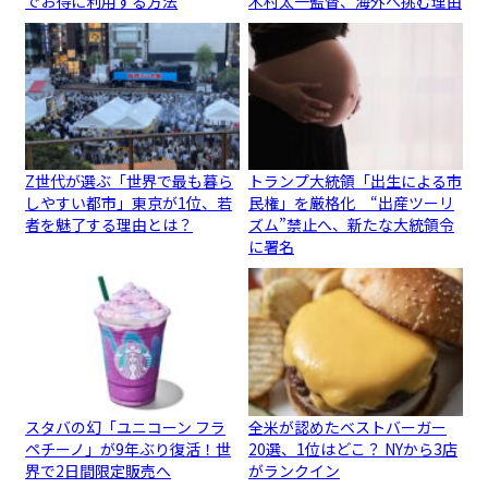
でお得に利用する方法
木村太一監督、海外へ挑む理由
Z世代が選ぶ「世界で最も暮ら
トランプ大統領「出生による市
しやすい都市」東京が1位、若
民権」を厳格化 “出産ツーリ
者を魅了する理由とは？
ズム”禁止へ、新たな大統領令
に署名
スタバの幻「ユニコーン フラ
全米が認めたベストバーガー
ペチーノ」が9年ぶり復活！世
20選、1位はどこ？ NYから3店
界で2日間限定販売へ
がランクイン