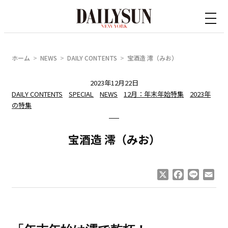
内
容
を
ス
ホーム
NEWS
DAILY CONTENTS
宝酒造 澪（みお）
キ
ッ
2023年12月22日
DAILY CONTENTS
SPECIAL
NEWS
12月：年末年始特集
2023年
プ
の特集
宝酒造 澪（みお）
X
Facebook
Line
Ema