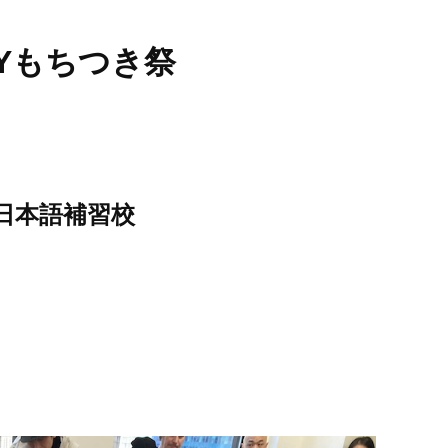
NYもちつき祭
o 日本語補習校