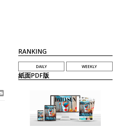
RANKING
DAILY
WEEKLY
紙面PDF版
ook
ne
Email