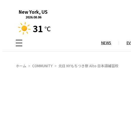
内
New York, US
容
2026.08.06
を
31
°C
ス
キ
NEWS
EV
ッ
プ
ホーム
COMMUNITY
元日 NYもちつき祭 Alto 日本語補習校