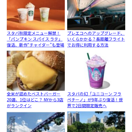
スタバ秋限定メニュー解禁！
プレエコへのアップグレード、
「パンプキン スパイス ラテ」
いくらかかる？長距離フライト
復活、新作“チャイダー”も登場
でお得に利用する方法
全米が認めたベストバーガー
スタバの幻「ユニコーン フラ
20選、1位はどこ？ NYから3店
ペチーノ」が9年ぶり復活！世
がランクイン
界で2日間限定販売へ