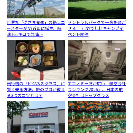
世界初「逆さま発進」の絶叫コ
セントラルパークで一夜を過ご
ースターがNY近郊に誕生、時
せる！？ NYで無料キャンプイ
速161キロで急降下
ベント開催
飛行機の「ビジネスクラス」に
エコノミー席が広い「航空会社
賢く乗る方法、旅のプロが教え
ランキング2026」、日本の航
る3つのコツとは？
空会社はトップクラス