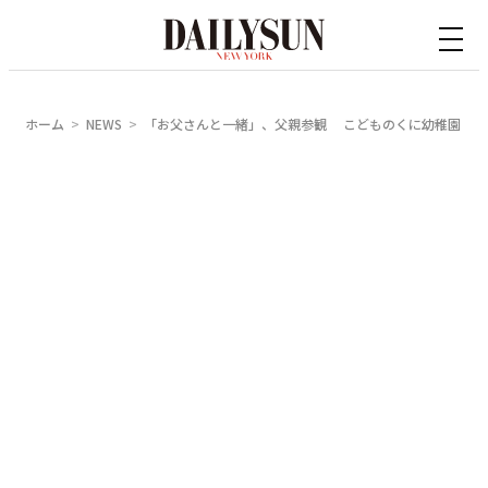
内
容
を
ス
ホーム
NEWS
「お父さんと一緒」、父親参観 こどものくに幼稚園
キ
ッ
プ