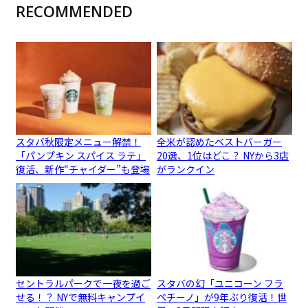
RECOMMENDED
スタバ秋限定メニュー解禁！
全米が認めたベストバーガー
「パンプキン スパイス ラテ」
20選、1位はどこ？ NYから3店
復活、新作“チャイダー”も登場
がランクイン
セントラルパークで一夜を過ご
スタバの幻「ユニコーン フラ
せる！？ NYで無料キャンプイ
ペチーノ」が9年ぶり復活！世