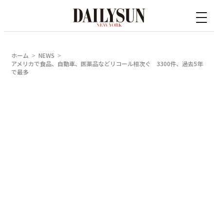
内
容
を
ス
ホーム
NEWS
キ
アメリカで食品、自動車、医薬品などリコール相次ぐ 3300件、過去5年
で最多
ッ
プ