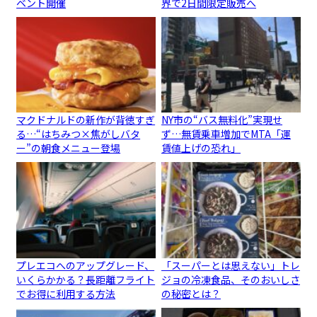
ベント開催
界で2日間限定販売へ
マクドナルドの新作が背徳すぎ
NY市の“バス無料化”実現せ
る…“はちみつ×焦がしバタ
ず…無賃乗車増加でMTA「運
ー”の朝食メニュー登場
賃値上げの恐れ」
プレエコへのアップグレード、
「スーパーとは思えない」トレ
いくらかかる？長距離フライト
ジョの冷凍食品、そのおいしさ
でお得に利用する方法
の秘密とは？