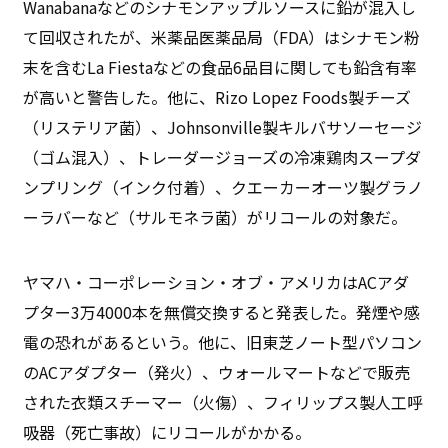
Wanabanaなどのシナモンアップルソースに鉛が混入し
て回収されたが、米薬品医薬品局（FDA）はシナモン粉
末を含むLa Fiestaなどの食品6品目に関しても鉛含有率
が高いと警告した。他に、Rizo Lopez Foods製チーズ
（リステリア菌）、Johnsonville製キルバサソーセージ
（ゴム混入）、トレーダージョーズの冷凍鶏肉スープダ
ンプリング（インク付着）、クエーカーオーツ製グラノ
ーラバーなど（サルモネラ菌）がリコールの対象だ。
ヤマハ・コーポレーション・オブ・アメリカはACアダ
プター3万4000本を無償交換すると発表した。発煙や感
電の恐れがあるという。他に、旧東芝ノート型パソコン
のACアダプター（発火）、ウォールマートなどで販売
された衣類スチーマー（火傷）、フィリップス製人工呼
吸器（死亡事故）にリコールがかかる。