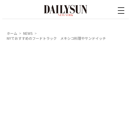
内
容
を
ス
ホーム
NEWS
キ
NYでおすすめのフードトラック メキシコ料理やサンドイッチ
ッ
プ