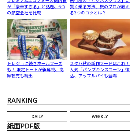
プレミアムエコノミーの機内食
飛行機の「ビジネスクラス」に
が「豪華すぎる」と話題、6つ
賢く乗る方法、旅のプロが教え
の航空会社を比較
る3つのコツとは？
トレジョに続きホールフーズ
スタバ秋の新作フードはこれ！
も！ 限定トートが争奪戦、高
人気「パンプキンスコーン」復
額転売も続出
活、アップルパイも登場
RANKING
DAILY
WEEKLY
紙面PDF版