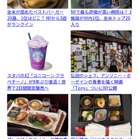
全米が認めたベストバーガー
NYで最も評価が高い病院は？ 3
20選、1位はどこ？ NYから3店
施設が州内1位、全米トップ20
がランクイン
入り
スタバの幻「ユニコーン フラ
伝説のシェフ、アンソニー・ボ
ペチーノ」が9年ぶり復活！世
ーデインの青春を描く映画
界で2日間限定販売へ
「Tony」ついにNY公開