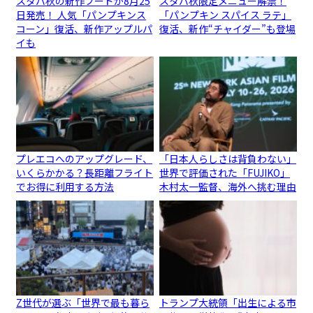
スタバ秋の新作フードが8月25
スタバ秋限定メニュー解禁！
日発売！ 人気「パンプキンス
「パンプキン スパイス ラテ」
コーン」復活、新作アップルパ
復活、新作“チャイダー”も登場
イも
プレエコへのアップグレード、
「日本人らしさは背負わない」
いくらかかる？長距離フライト
世界で評価された「FUJIKO」
でお得に利用する方法
木村太一監督、海外へ挑む理由
Z世代が選ぶ「世界で最も暮ら
トランプ大統領「出生による市