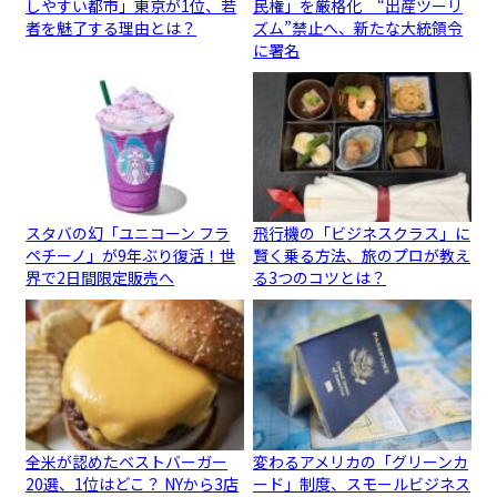
しやすい都市」東京が1位、若
民権」を厳格化 “出産ツーリ
者を魅了する理由とは？
ズム”禁止へ、新たな大統領令
に署名
スタバの幻「ユニコーン フラ
飛行機の「ビジネスクラス」に
ペチーノ」が9年ぶり復活！世
賢く乗る方法、旅のプロが教え
界で2日間限定販売へ
る3つのコツとは？
全米が認めたベストバーガー
変わるアメリカの「グリーンカ
20選、1位はどこ？ NYから3店
ード」制度、スモールビジネス