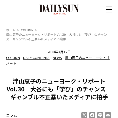
内
容
を
ス
ホーム
COLUMN
キ
津山恵子のニューヨーク・リポートVol.30 大谷にも「学び」のチャン
ス ギャンブル不正暴いたメディアに拍手
ッ
プ
2024年4月12日
COLUMN
DAILY CONTENTS
NEWS
津山恵子のニューヨーク・リ
ポート
津山恵子のニューヨーク・リポート
Vol.30 大谷にも「学び」のチャンス
ギャンブル不正暴いたメディアに拍手
X
Facebook
Line
Ema
コラム