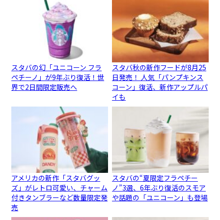
スタバの幻「ユニコーン フラ
スタバ秋の新作フードが8月25
ペチーノ」が9年ぶり復活！世
日発売！ 人気「パンプキンス
界で2日間限定販売へ
コーン」復活、新作アップルパ
イも
アメリカの新作「スタバグッ
スタバの“夏限定フラペチー
ズ」がレトロ可愛い、チャーム
ノ”3選、6年ぶり復活のスモア
付きタンブラーなど数量限定発
や話題の「ユニコーン」も登場
売