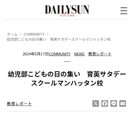
内
容
を
ス
ホーム
COMMUNITY
キ
幼児部こどもの日の集い 育英サタデースクールマンハッタン校
ッ
2024年5月17日
COMMUNITY
NEWS
教育レポート
プ
幼児部こどもの日の集い 育英サタデー
スクールマンハッタン校
X
Facebook
Line
Ema
教育レポート