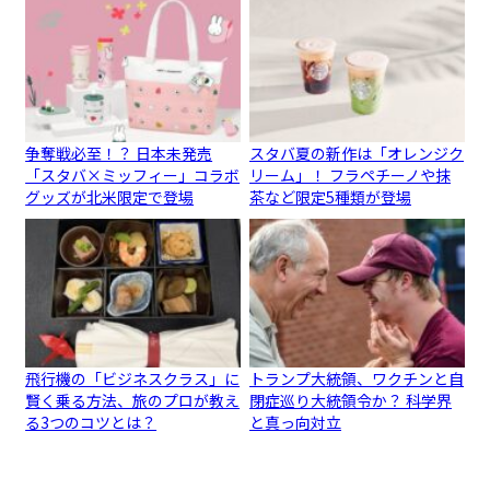
争奪戦必至！？ 日本未発売
スタバ夏の新作は「オレンジク
「スタバ×ミッフィー」コラボ
リーム」！ フラペチーノや抹
グッズが北米限定で登場
茶など限定5種類が登場
飛行機の「ビジネスクラス」に
トランプ大統領、ワクチンと自
賢く乗る方法、旅のプロが教え
閉症巡り大統領令か？ 科学界
る3つのコツとは？
と真っ向対立