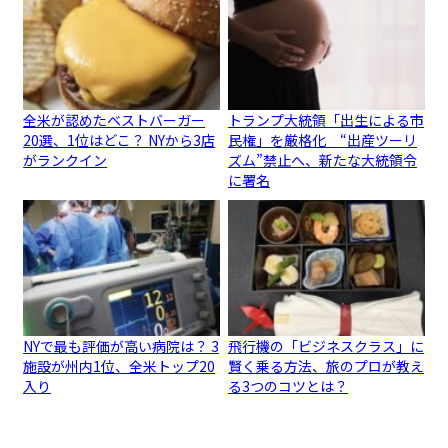
全米が認めたベストバーガー
トランプ大統領「出生による市
20選、1位はどこ？ NYから3店
民権」を厳格化 “出産ツーリ
がランクイン
ズム”禁止へ、新たな大統領令
に署名
NYで最も評価が高い病院は？ 3
飛行機の「ビジネスクラス」に
施設が州内1位、全米トップ20
賢く乗る方法、旅のプロが教え
入り
る3つのコツとは？