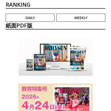
RANKING
DAILY
WEEKLY
紙面PDF版