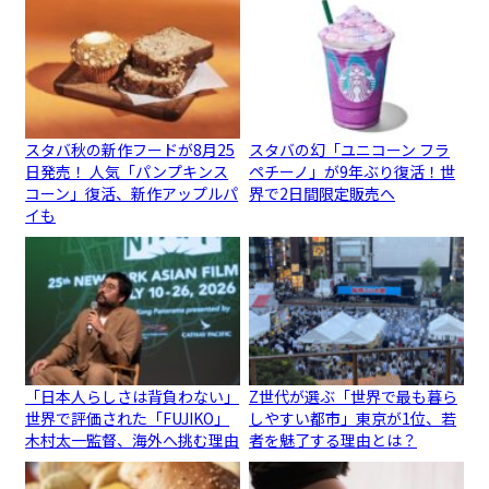
スタバ秋の新作フードが8月25
スタバの幻「ユニコーン フラ
日発売！ 人気「パンプキンス
ペチーノ」が9年ぶり復活！世
コーン」復活、新作アップルパ
界で2日間限定販売へ
イも
「日本人らしさは背負わない」
Z世代が選ぶ「世界で最も暮ら
世界で評価された「FUJIKO」
しやすい都市」東京が1位、若
木村太一監督、海外へ挑む理由
者を魅了する理由とは？