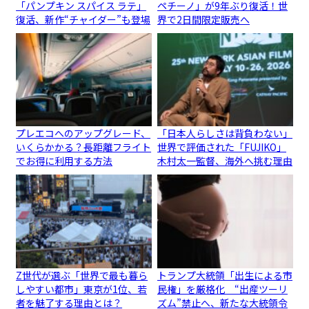
「パンプキン スパイス ラテ」
ペチーノ」が9年ぶり復活！世
復活、新作“チャイダー”も登場
界で2日間限定販売へ
プレエコへのアップグレード、
「日本人らしさは背負わない」
いくらかかる？長距離フライト
世界で評価された「FUJIKO」
でお得に利用する方法
木村太一監督、海外へ挑む理由
Z世代が選ぶ「世界で最も暮ら
トランプ大統領「出生による市
しやすい都市」東京が1位、若
民権」を厳格化 “出産ツーリ
者を魅了する理由とは？
ズム”禁止へ、新たな大統領令