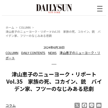
内
容
を
ス
ホーム
COLUMN
キ
津山恵子のニューヨーク・リポートVol.35 家族の死、コカイン、銃 バ
イデン家、フツーのなじみある悲劇
ッ
プ
2024年6月28日
COLUMN
DAILY CONTENTS
NEWS
津山恵子のニューヨーク・リ
ポート
津山恵子のニューヨーク・リポート
Vol.35 家族の死、コカイン、銃 バイ
デン家、フツーのなじみある悲劇
X
Facebook
Line
Ema
コラム