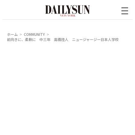
内
容
を
ス
ホーム
COMMUNITY
キ
前向きに、柔軟に 中三年 高橋陸人 ニュージャージー日本人学校
ッ
プ