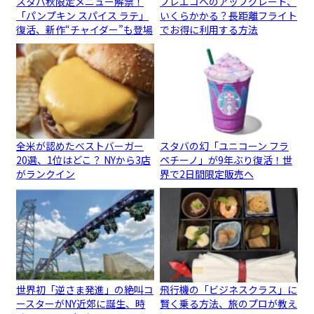
スタバ秋限定メニュー解禁！
プレエコへのアップグレード、
「パンプキン スパイス ラテ」
いくらかかる？長距離フライト
復活、新作“チャイダー”も登場
でお得に利用する方法
全米が認めたベストバーガー
スタバの幻「ユニコーン フラ
20選、1位はどこ？ NYから3店
ペチーノ」が9年ぶり復活！世
がランクイン
界で2日間限定販売へ
世界初「逆さま発進」の絶叫コ
飛行機の「ビジネスクラス」に
ースターがNY近郊に誕生、時
賢く乗る方法、旅のプロが教え