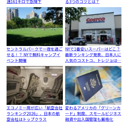
速161キロで急降下
る3つのコツとは？
セントラルパークで一夜を過ご
NYで1番安いスーパーはどこ？
せる！？ NYで無料キャンプイ
最新ランキング発表、日本人に
ベント開催
人気のコストコ、トレジョは…
エコノミー席が広い「航空会社
変わるアメリカの「グリーンカ
ランキング2026」、日本の航
ード」制度、スモールビジネス
空会社はトップクラス
融資や出入国管理も厳格化