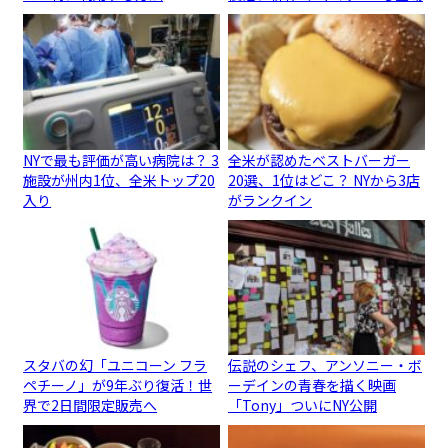
NYで最も評価が高い病院は？ 3
全米が認めたベストバーガー
施設が州内1位、全米トップ20
20選、1位はどこ？ NYから3店
入り
がランクイン
スタバの幻「ユニコーン フラ
伝説のシェフ、アンソニー・ボ
ペチーノ」が9年ぶり復活！世
ーデインの青春を描く映画
界で2日間限定販売へ
「Tony」ついにNY公開