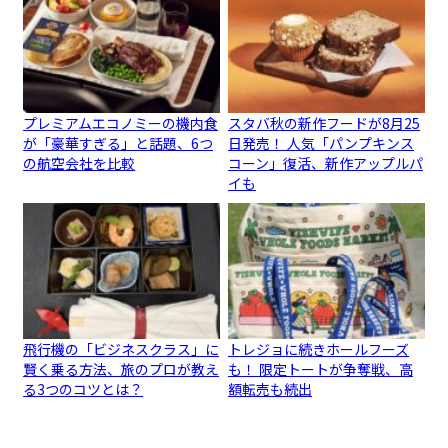
プレミアムエコノミーの機内食
スタバ秋の新作フードが8月25
が「豪華すぎる」と話題、6つ
日発売！ 人気「パンプキンス
の航空会社を比較
コーン」復活、新作アップルパ
イも
飛行機の「ビジネスクラス」に
トレジョに続きホールフーズ
賢く乗る方法、旅のプロが教え
も！ 限定トートが争奪戦、高
る3つのコツとは？
額転売も続出