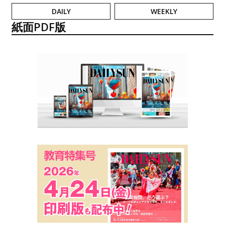
DAILY
WEEKLY
紙面PDF版