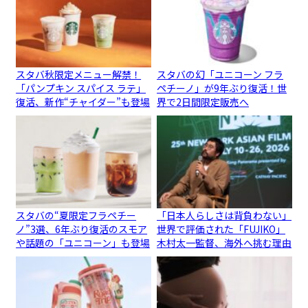
スタバ秋限定メニュー解禁！
スタバの幻「ユニコーン フラ
「パンプキン スパイス ラテ」
ペチーノ」が9年ぶり復活！世
復活、新作“チャイダー”も登場
界で2日間限定販売へ
スタバの“夏限定フラペチー
「日本人らしさは背負わない」
ノ”3選、6年ぶり復活のスモア
世界で評価された「FUJIKO」
や話題の「ユニコーン」も登場
木村太一監督、海外へ挑む理由