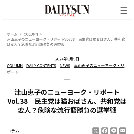
内
容
を
ス
ホーム
COLUMN
キ
津山恵子のニューヨーク・リポートVol.38 民主党は猫おばさん、共和党
は変人？危険な流行語勝負の選挙戦
ッ
プ
2024年8月9日
COLUMN
DAILY CONTENTS
NEWS
津山恵子のニューヨーク・リ
ポート
津山恵子のニューヨーク・リポート
Vol.38 民主党は猫おばさん、共和党は
変人？危険な流行語勝負の選挙戦
X
Facebook
Line
Ema
コラム