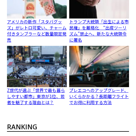
アメリカの新作「スタバグッ
トランプ大統領「出生による市
ズ」がレトロ可愛い、チャーム
民権」を厳格化 “出産ツーリ
付きタンブラーなど数量限定発
ズム”禁止へ、新たな大統領令
売
に署名
Z世代が選ぶ「世界で最も暮ら
プレエコへのアップグレード、
しやすい都市」東京が1位、若
いくらかかる？長距離フライト
者を魅了する理由とは？
でお得に利用する方法
RANKING