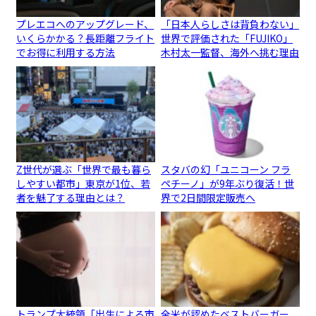
プレエコへのアップグレード、
「日本人らしさは背負わない」
いくらかかる？長距離フライト
世界で評価された「FUJIKO」
でお得に利用する方法
木村太一監督、海外へ挑む理由
Z世代が選ぶ「世界で最も暮ら
スタバの幻「ユニコーン フラ
しやすい都市」東京が1位、若
ペチーノ」が9年ぶり復活！世
者を魅了する理由とは？
界で2日間限定販売へ
トランプ大統領「出生による市
全米が認めたベストバーガー