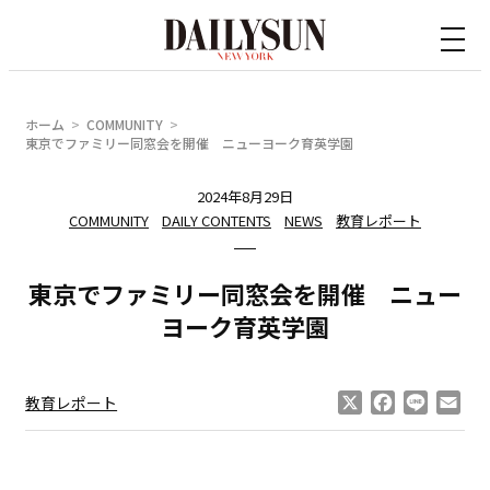
内
容
を
ス
ホーム
COMMUNITY
キ
東京でファミリー同窓会を開催 ニューヨーク育英学園
ッ
2024年8月29日
プ
COMMUNITY
DAILY CONTENTS
NEWS
教育レポート
東京でファミリー同窓会を開催 ニュー
ヨーク育英学園
X
Facebook
Line
Ema
教育レポート