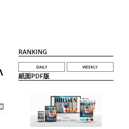
RANKING
DAILY
WEEKLY
ハ
紙面PDF版
ook
ne
Email