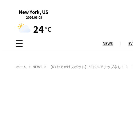
内
New York, US
容
2026.08.08
を
24
°C
ス
キ
NEWS
EV
ッ
プ
ホーム
NEWS
【NYおでかけスポット】38ドルでチップなし！？