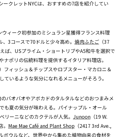
シークレットNYCは、おすすめの7店を紹介してい
）レストランウィーク初参加のミシュラン星獲得フランス料理
ル、3コースで70ドルと少々高め。
焼肉ふたご
（37
金を払えば、USプライム・ショートリブやA5和牛を選択で
レンツェやナポリの伝統料理を提供するイタリア料理店。
）フィッシュ＆チップスやロブスター・マカロニ＆
しているような気分になれるメニューがそろう。
.）豚ばら肉のバオバオやアボカドのタルタルなどのおつまみメ
でも夏の気分が味わえる。パイナップル・オール
ベリーニなどのカクテルが人気。
Junoon
（19 W.
理店。
Mae Mae Café and Plant Shop
（2417 3rd Ave.,
ェルボウルなど、世界中から集めた植物由来の食材を