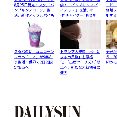
8月25日発売！ 人気「パ
禁！「パンプキン スパ
ード、
ンプキンスコーン」復
イス ラテ」復活、新
距離フ
活、新作アップルパイも
作“チャイダー”も登場
用する
スタバの幻「ユニコーン
トランプ大統領「出生に
全米が
フラペチーノ」が9年ぶ
よる市民権」を厳格
ガー2
り復活！世界で2日間限
化 “出産ツーリズム”禁
NYか
定販売へ
止へ、新たな大統領令に
署名