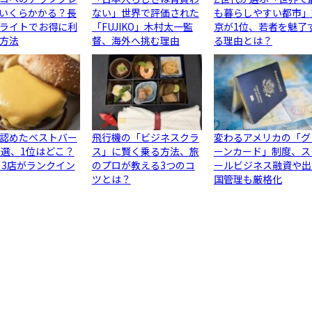
いくらかかる？長
ない」世界で評価された
も暮らしやすい都市」
ライトでお得に利
「FUJIKO」木村太一監
京が1位、若者を魅了
方法
督、海外へ挑む理由
る理由とは？
認めたベストバー
飛行機の「ビジネスクラ
変わるアメリカの「グ
0選、1位はどこ？
ス」に賢く乗る方法、旅
ーンカード」制度、ス
ら3店がランクイン
のプロが教える3つのコ
ールビジネス融資や出
ツとは？
国管理も厳格化