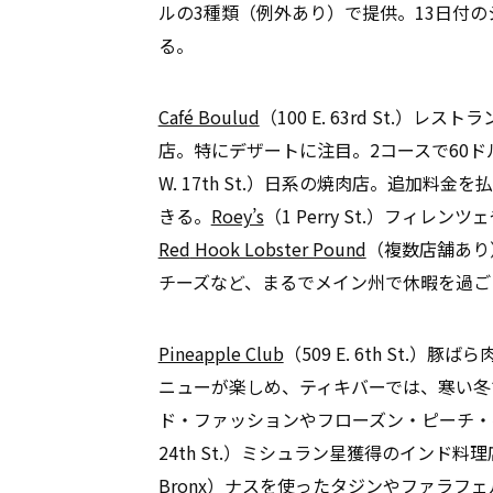
ルの3種類（例外あり）で提供。13日付の
る。
Café Boulu
d
（100 E. 63rd St.
店。特にデザートに注目。2コースで60ド
W. 17th St.）日系の焼肉店。追加料
きる。
Roey’s
（1 Perry St.）フィ
Red
Hook Lobster Pound
（複数店舗あり
チーズなど、まるでメイン州で休暇を過ご
Pineapple Club
（509 E. 6th St
ニューが楽しめ、ティキバーでは、寒い冬
ド・ファッションやフローズン・ピーチ・
24th St.）ミシュラン星獲得のインド料
Bronx）ナスを使ったタジンやファラフ