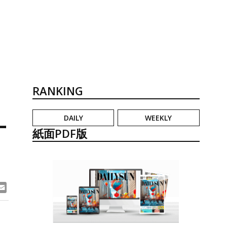
RANKING
DAILY
WEEKLY
ー
紙面PDF版
ook
ne
Email