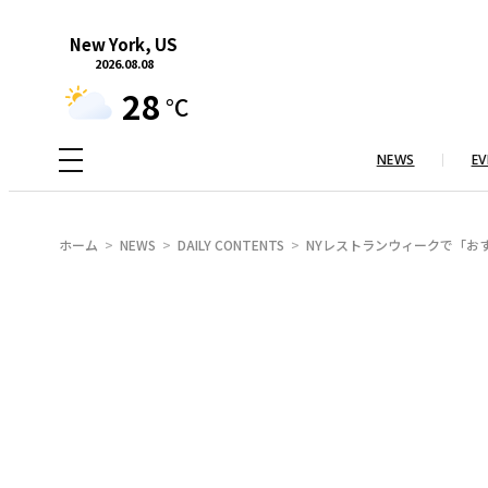
内
New York, US
容
2026.08.08
を
28
°C
ス
キ
NEWS
EV
ッ
プ
ホーム
NEWS
DAILY CONTENTS
NYレストランウィークで「お