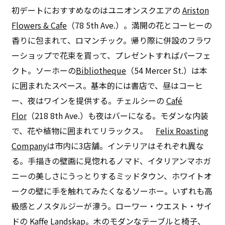
初デートにおすすめなのはユニオンスクエアの
Ariston
Flowers & Cafe
（78 5th Ave.）。満開の花とコーヒーの
香りに包まれて、ロマンチック。帰り際に併設のフラワ
ーショップで花束を買って、プレゼントすればパーフェ
クト。ソーホーの
Bibliotheque
（54 Mercer St.）は本
に囲まれたスペース。基本的には書店で、昼はコーヒ
ー、夜はワインを提供する。チェルシーの
Café
Flor
（218 8th Ave.）も夜はバーになる。モダンな内装
で、花や植物に囲まれてリラックス。
Felix Roasting
Company
は市内に3店舗。インテリアはそれぞれ異な
る。手描きの壁画に見惚れるノマド、イタリアンマホガ
ニーの美しさにうっとりするミッドタウン、ホワイトオ
ークの壁に手を触れてみたくなるソーホー。いずれも高
級感とノスタルジーが漂う。ローワー・ウエスト・サイ
ドの
Kaffe Landskap
。木のモダンなテーブルと椅子、