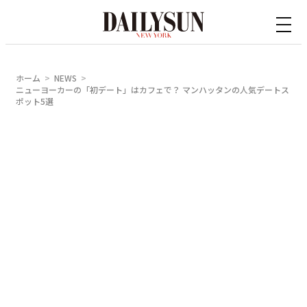
内
容
を
ス
ホーム
NEWS
キ
ニューヨーカーの「初デート」はカフェで？ マンハッタンの人気デートス
ポット5選
ッ
プ