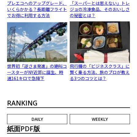
プレエコへのアップグレード、
「スーパーとは思えない」トレ
いくらかかる？長距離フライト
ジョの冷凍食品、そのおいしさ
でお得に利用する方法
の秘密とは？
世界初「逆さま発進」の絶叫コ
飛行機の「ビジネスクラス」に
ースターがNY近郊に誕生、時
賢く乗る方法、旅のプロが教え
速161キロで急降下
る3つのコツとは？
RANKING
DAILY
WEEKLY
紙面PDF版