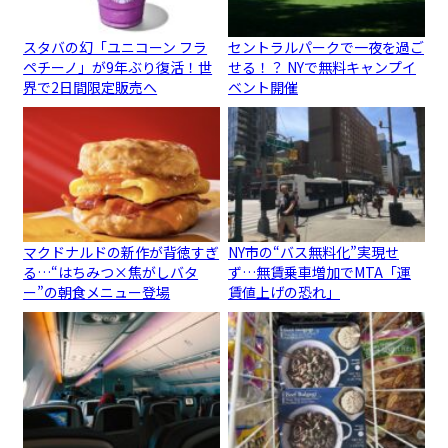
スタバの幻「ユニコーン フラ
セントラルパークで一夜を過ご
ペチーノ」が9年ぶり復活！世
せる！？ NYで無料キャンプイ
界で2日間限定販売へ
ベント開催
マクドナルドの新作が背徳すぎ
NY市の“バス無料化”実現せ
る…“はちみつ×焦がしバタ
ず…無賃乗車増加でMTA「運
ー”の朝食メニュー登場
賃値上げの恐れ」