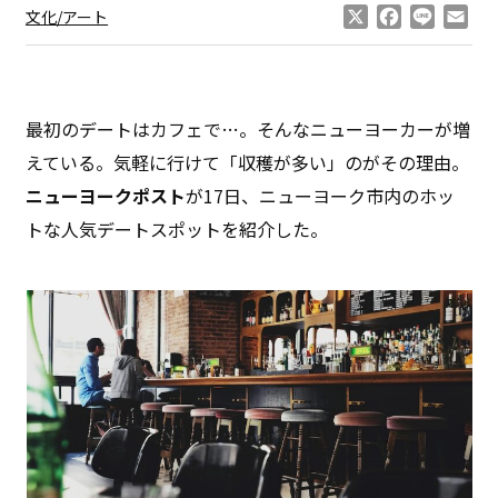
X
Facebook
Line
Ema
文化/アート
最初のデートはカフェで…。そんなニューヨーカーが増
えている。気軽に行けて「収穫が多い」のがその理由。
ニューヨークポスト
が17日、ニューヨーク市内のホッ
トな人気デートスポットを紹介した。