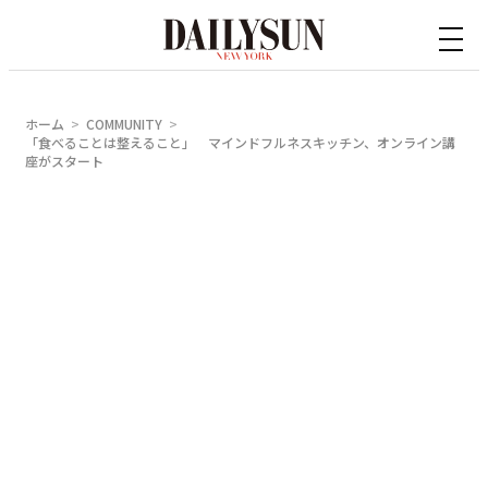
内
容
を
ス
ホーム
COMMUNITY
キ
「食べることは整えること」 マインドフルネスキッチン、オンライン講
座がスタート
ッ
プ