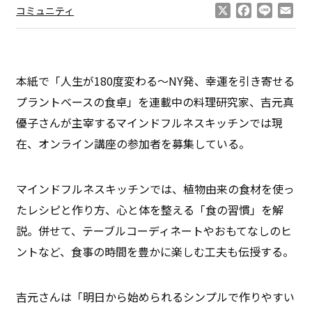
X
Facebook
Line
Ema
コミュニティ
本紙で「人生が180度変わる〜NY発、幸運を引き寄せる
プラントベースの食卓」を連載中の料理研究家、吉元真
優子さんが主宰するマインドフルネスキッチンでは現
在、オンライン講座の参加者を募集している。
マインドフルネスキッチンでは、植物由来の食材を使っ
たレシピと作り方、心と体を整える「食の習慣」を解
説。併せて、テーブルコーディネートやおもてなしのヒ
ントなど、食事の時間を豊かに楽しむ工夫も伝授する。
吉元さんは「明日から始められるシンプルで作りやすい