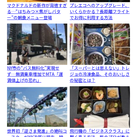
マクドナルドの新作が背徳すぎ
プレエコへのアップグレード、
る…“はちみつ×焦がしバタ
いくらかかる？長距離フライト
ー”の朝食メニュー登場
でお得に利用する方法
NY市の“バス無料化”実現せ
「スーパーとは思えない」トレ
ず…無賃乗車増加でMTA「運
ジョの冷凍食品、そのおいしさ
賃値上げの恐れ」
の秘密とは？
世界初「逆さま発進」の絶叫コ
飛行機の「ビジネスクラス」に
ースターがNY近郊に誕生、時
賢く乗る方法、旅のプロが教え