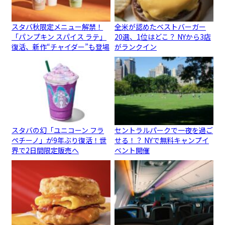
スタバ秋限定メニュー解禁！
全米が認めたベストバーガー
「パンプキン スパイス ラテ」
20選、1位はどこ？ NYから3店
復活、新作“チャイダー”も登場
がランクイン
スタバの幻「ユニコーン フラ
セントラルパークで一夜を過ご
ペチーノ」が9年ぶり復活！世
せる！？ NYで無料キャンプイ
界で2日間限定販売へ
ベント開催