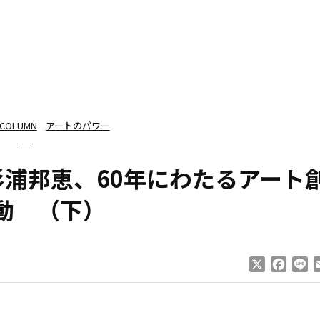
COLUMN
アートのパワー
杉浦邦恵、60年にわたるアート
動 （下）
X
Faceb
Li