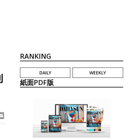
RANKING
DAILY
WEEKLY
創
紙面PDF版
ook
ne
Email