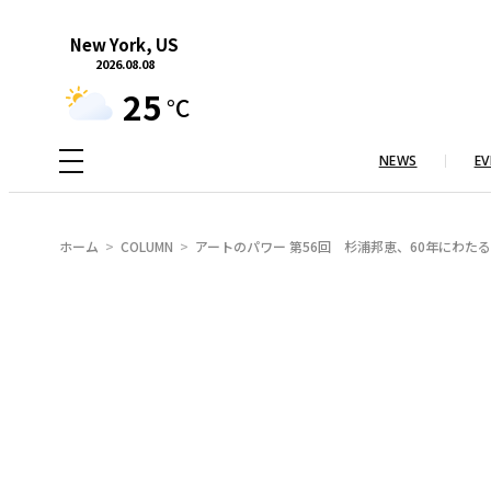
内
New York, US
容
2026.08.08
を
25
°C
ス
キ
NEWS
EV
ッ
プ
ホーム
COLUMN
アートのパワー 第56回 杉浦邦恵、60年にわた