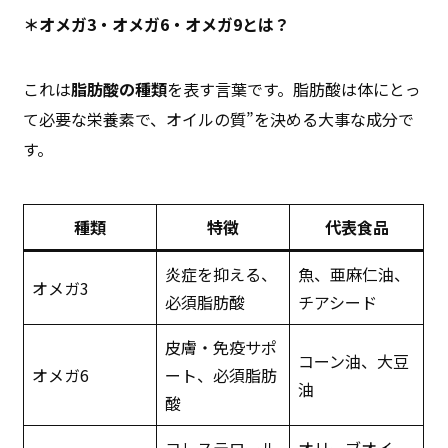
＊オメガ3・オメガ6・オメガ9とは？
これは
脂肪酸の種類
を表す言葉です。脂肪酸は体にとっ
て必要な栄養素で、オイルの質”を決める大事な成分で
す。
種類
特徴
代表食品
炎症を抑える、
魚、亜麻仁油、
オメガ3
必須脂肪酸
チアシード
皮膚・免疫サポ
コーン油、大豆
オメガ6
ート、必須脂肪
油
酸