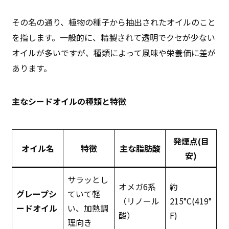
その名の通り、植物の種子から抽出されたオイルのこと
を指します。一般的に、精製されて透明でクセが少ない
オイルが多いですが、種類によって風味や栄養価に差が
あります。
主なシードオイルの種類と特徴
発煙点(目
オイル名
特徴
主な脂肪酸
安)
サラッとし
オメガ6系
約
グレープシ
ていて軽
（リノール
215°C(419°
ードオイル
い、加熱調
酸）
F)
理向き