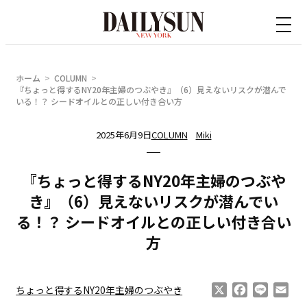
内
容
を
ス
ホーム
COLUMN
キ
『ちょっと得するNY20年主婦のつぶやき』（6）見えないリスクが潜んで
いる！？ シードオイルとの正しい付き合い方
ッ
プ
2025年6月9日
COLUMN
Miki
『ちょっと得するNY20年主婦のつぶや
き』（6）見えないリスクが潜んでい
る！？ シードオイルとの正しい付き合い
方
X
Facebook
Line
Ema
ちょっと得するNY20年主婦のつぶやき