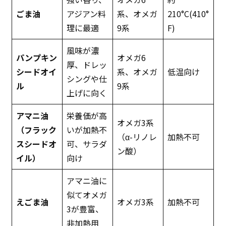
ごま油
アジアン料
系、オメガ
210°C(410°
理に最適
9系
F)
風味が濃
パンプキン
オメガ6
厚、ドレッ
シードオイ
系、オメガ
低温向け
シングや仕
ル
9系
上げに向く
アマニ油
栄養価が高
オメガ3系
（フラック
いが加熱不
（α-リノレ
加熱不可
スシードオ
可、サラダ
ン酸）
イル）
向け
アマニ油に
似てオメガ
えごま油
オメガ3系
加熱不可
3が豊富、
非加熱用