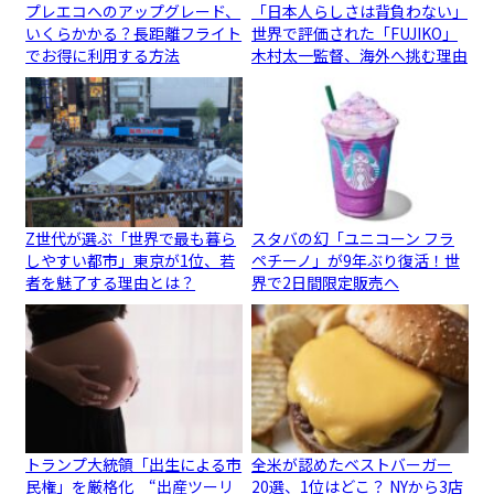
プレエコへのアップグレード、
「日本人らしさは背負わない」
いくらかかる？長距離フライト
世界で評価された「FUJIKO」
でお得に利用する方法
木村太一監督、海外へ挑む理由
Z世代が選ぶ「世界で最も暮ら
スタバの幻「ユニコーン フラ
しやすい都市」東京が1位、若
ペチーノ」が9年ぶり復活！世
者を魅了する理由とは？
界で2日間限定販売へ
トランプ大統領「出生による市
全米が認めたベストバーガー
民権」を厳格化 “出産ツーリ
20選、1位はどこ？ NYから3店