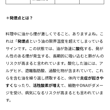
＊
発煙点とは？
料理中に油から煙が激しくでること、ありますよね。こ
れは「
発煙点
という油の限界温度を超えてしまっている
サインです。この状態では、油が急速に
酸化
する、発が
ん性のある煙が発生する、長期的に吸い込むと肺がんの
リスクが高まると言われています。酸化した油には、ア
ルデヒド、遊離脂肪酸、過酸化物が含まれていて、これ
らを含む油を繰り返し摂取すると、体内で
炎症が起きや
すく
なったり、
活性酸素が増え
て、細胞やDNAがダメー
ジを受け、病気になるリスクが高まるとも言われていま
す。