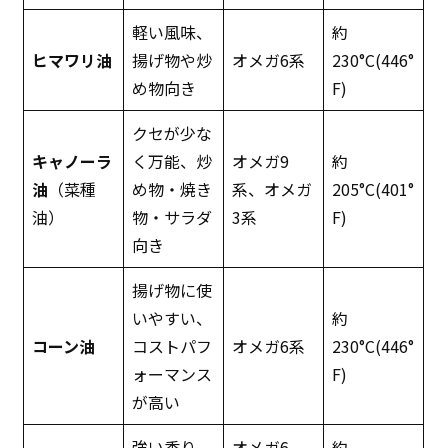
軽い風味、
約
ヒマワリ油
揚げ物や炒
オメガ6系
230°C(446°
め物向き
F)
クセが少な
キャノーラ
く万能、炒
オメガ9
約
油
（菜種
め物・焼き
系、オメガ
205°C(401°
油）
物・サラダ
3系
F)
向き
揚げ物に使
いやすい、
約
コーン油
コストパフ
オメガ6系
230°C(446°
ォーマンス
F)
が高い
強い香り、
オメガ6
約