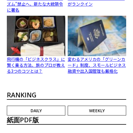
ズム”禁止へ、新たな大統領令
がランクイン
に署名
飛行機の「ビジネスクラス」に
変わるアメリカの「グリーンカ
賢く乗る方法、旅のプロが教え
ード」制度、スモールビジネス
る3つのコツとは？
融資や出入国管理も厳格化
RANKING
DAILY
WEEKLY
紙面PDF版