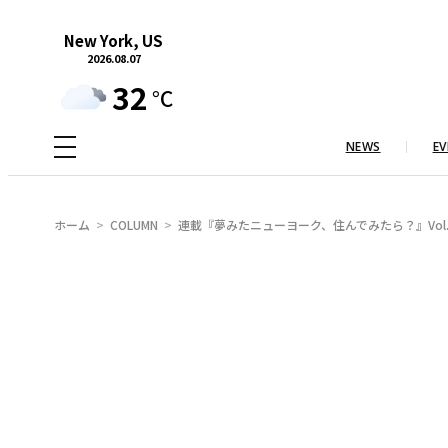
内
New York, US
容
2026.08.07
を
32
°C
ス
キ
NEWS
EV
ッ
プ
ホーム
COLUMN
連載『夢みたニューヨーク、住んでみたら？』Vol