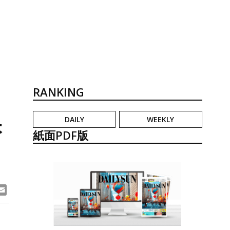
RANKING
DAILY
WEEKLY
本
紙面PDF版
ook
ne
Email