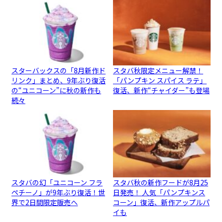
スターバックスの「8月新作ド
スタバ秋限定メニュー解禁！
リンク」まとめ、9年ぶり復活
「パンプキン スパイス ラテ」
の“ユニコーン”に秋の新作も
復活、新作“チャイダー”も登場
続々
スタバの幻「ユニコーン フラ
スタバ秋の新作フードが8月25
ペチーノ」が9年ぶり復活！世
日発売！ 人気「パンプキンス
界で2日間限定販売へ
コーン」復活、新作アップルパ
イも