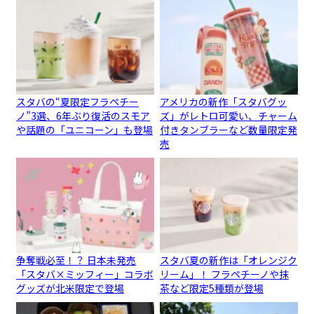
スタバの“夏限定フラペチー
アメリカの新作「スタバグッ
ノ”3選、6年ぶり復活のスモア
ズ」がレトロ可愛い、チャーム
や話題の「ユニコーン」も登場
付きタンブラーなど数量限定発
売
争奪戦必至！？ 日本未発売
スタバ夏の新作は「オレンジク
「スタバ×ミッフィー」コラボ
リーム」！ フラペチーノや抹
グッズが北米限定で登場
茶など限定5種類が登場