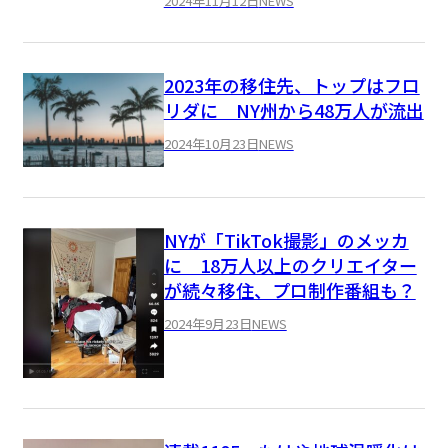
2024年11月12日
NEWS
2023年の移住先、トップはフロ
リダに NY州から48万人が流出
2024年10月23日
NEWS
NYが「TikTok撮影」のメッカ
に 18万人以上のクリエイター
が続々移住、プロ制作番組も？
2024年9月23日
NEWS