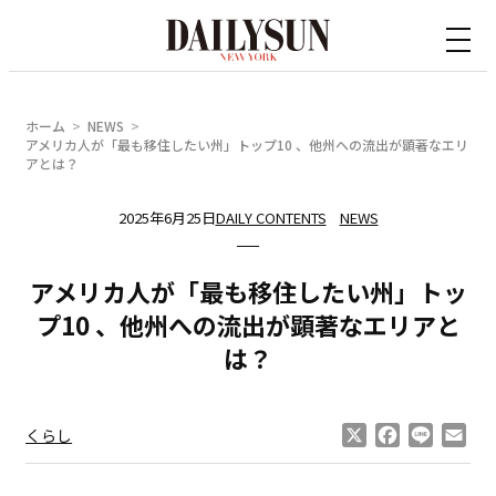
内
容
を
ス
ホーム
NEWS
キ
アメリカ人が「最も移住したい州」トップ10 、他州への流出が顕著なエリ
アとは？
ッ
プ
2025年6月25日
DAILY CONTENTS
NEWS
アメリカ人が「最も移住したい州」トッ
プ10 、他州への流出が顕著なエリアと
は？
X
Facebook
Line
Ema
くらし