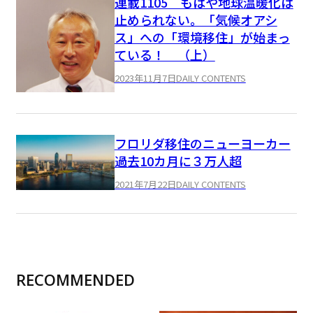
連載1105 もはや地球温暖化は
止められない。「気候オアシ
ス」への「環境移住」が始まっ
ている！ （上）
2023年11月7日
DAILY CONTENTS
フロリダ移住のニューヨーカー
過去10カ月に３万人超
2021年7月22日
DAILY CONTENTS
RECOMMENDED