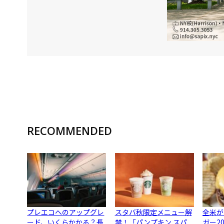
RECOMMENDED
プレエコへのアップグレ
スタバ秋限定メニュー解
全米が
ード、いくらかかる？長
禁！「パンプキン スパ
ガー2