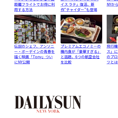
距離フライトでお得に利
イス ラテ」復活、新
NYか
用する方法
作“チャイダー”も登場
伝説のシェフ、アンソニ
プレミアムエコノミーの
飛行機
ー・ボーデインの青春を
機内食が「豪華すぎる」
ス」に
描く映画「Tony」つい
と話題、6つの航空会社
のプロ
にNY公開
を比較
ツとは