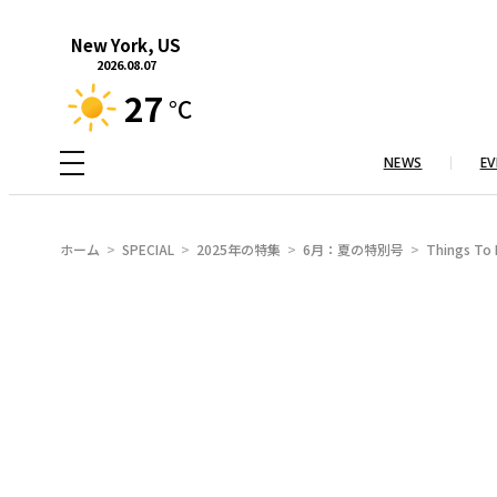
内
New York, US
容
2026.08.07
を
27
°C
ス
キ
NEWS
EV
ッ
プ
ホーム
SPECIAL
2025年の特集
6月：夏の特別号
Things To 