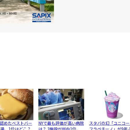
認めたベストバー
NYで最も評価が高い病院
スタバの幻「ユニコー
0選、1位はどこ？
は？ 3施設が州内1位、
フラペチーノ」が9年