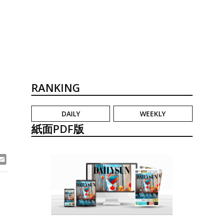
RANKING
DAILY
WEEKLY
紙面PDF版
ook
ne
Email