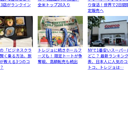
ら3店がランクイン
全米トップ20入り
り復活！世界で2日間
定販売へ
の「ビジネスクラ
トレジョに続きホールフ
NYで1番安いスーパー
賢く乗る方法、旅
ーズも！ 限定トートが争
どこ？ 最新ランキン
が教える3つのコ
奪戦、高額転売も続出
表、日本人に人気のコ
？
トコ、トレジョは…