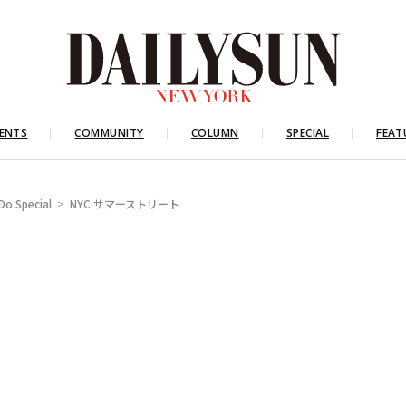
ENTS
COMMUNITY
COLUMN
SPECIAL
FEAT
Do Special
NYC サマーストリート