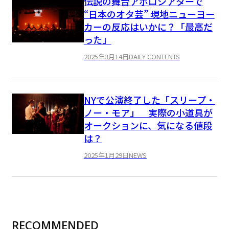
伝説の舞台アポロシアターで
“日本のオタ芸” 現地ニューヨー
カーの反応はいかに？「最高だ
った」
2025年3月14日
DAILY CONTENTS
NYで公演終了した「スリープ・
ノー・モア」 実際の小道具が
オークションに、気になる値段
は？
2025年1月29日
NEWS
RECOMMENDED