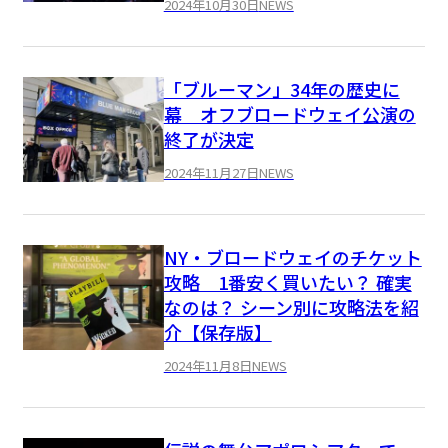
2024年10月30日
NEWS
「ブルーマン」34年の歴史に
幕 オフブロードウェイ公演の
終了が決定
2024年11月27日
NEWS
NY・ブロードウェイのチケット
攻略 1番安く買いたい？ 確実
なのは？ シーン別に攻略法を紹
介【保存版】
2024年11月8日
NEWS