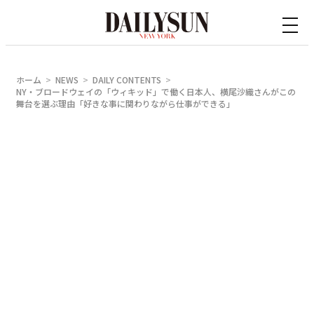
内
容
を
ス
ホーム
NEWS
DAILY CONTENTS
キ
NY・ブロードウェイの「ウィキッド」で働く日本人、横尾沙織さんがこの
舞台を選ぶ理由「好きな事に関わりながら仕事ができる」
ッ
プ