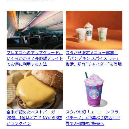
プレエコへのアップグレード、
スタバ秋限定メニュー解禁！
いくらかかる？長距離フライト
「パンプキン スパイス ラテ」
でお得に利用する方法
復活、新作“チャイダー”も登場
全米が認めたベストバーガー
スタバの幻「ユニコーン フラ
20選、1位はどこ？ NYから3店
ペチーノ」が9年ぶり復活！世
がランクイン
界で2日間限定販売へ