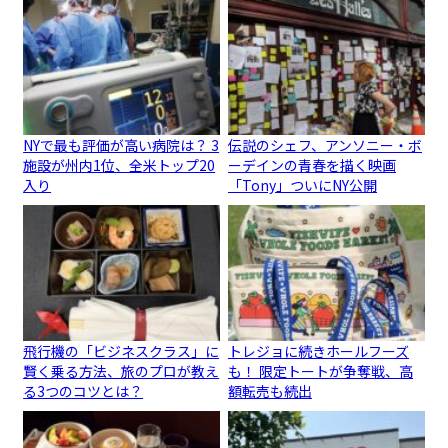
NYで最も評価が高い病院は？ 3
伝説のシェフ、アンソニー・ボ
施設が州内1位、全米トップ20
ーデインの青春を描く映画
入り
「Tony」ついにNY公開
飛行機の「ビジネスクラス」に
トレジョに続きホールフーズ
賢く乗る方法、旅のプロが教え
も！ 限定トートが争奪戦、高
る3つのコツとは？
額転売も続出