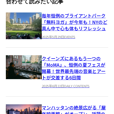
合わせて読みたい記事
毎年恒例のブライアントパーク
「無料ヨガ」が今年も！NYのど
真ん中で心も体もリフレッシュ
2025年5月29日
EVENTS
クイーンズにあるもう一つの
「MoMA」、恒例の夏フェスが
開幕！世界最先端の音楽とアー
トが交差する6日間
2025年6月22日
DAILY CONTENTS
マンハッタンの絶景広がる「屋
外映画館」がオープン、話題の