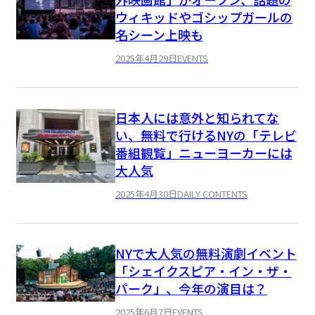
ウィキッドやゴシップガールの
名シーン上映も
2025年4月29日
EVENTS
日本人には意外と知られてな
い、無料で行けるNYの「テレビ
番組観覧」ニューヨーカーには
大人気
2025年4月30日
DAILY CONTENTS
NYで大人気の無料演劇イベント
「シェイクスピア・イン・ザ・
パーク」、今年の演目は？
2025年6月7日
EVENTS