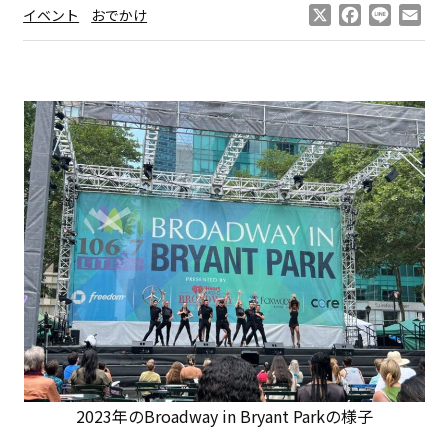
X
Facebook
Line
Ema
イベント
おでかけ
2023年のBroadway in Bryant Parkの様子