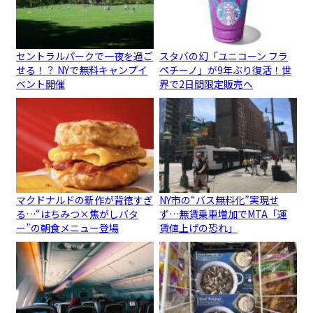
セントラルパークで一夜を過ご
スタバの幻「ユニコーン フラ
せる！？ NYで無料キャンプイ
ペチーノ」が9年ぶり復活！世
ベント開催
界で2日間限定販売へ
マクドナルドの新作が背徳すぎ
NY市の“バス無料化”実現せ
る…“はちみつ×焦がしバタ
ず…無賃乗車増加でMTA「運
ー”の朝食メニュー登場
賃値上げの恐れ」