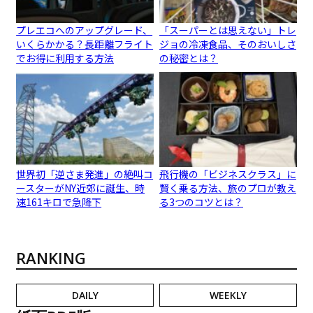
プレエコへのアップグレード、
「スーパーとは思えない」トレ
いくらかかる？長距離フライト
ジョの冷凍食品、そのおいしさ
でお得に利用する方法
の秘密とは？
世界初「逆さま発進」の絶叫コ
飛行機の「ビジネスクラス」に
ースターがNY近郊に誕生、時
賢く乗る方法、旅のプロが教え
速161キロで急降下
る3つのコツとは？
RANKING
DAILY
WEEKLY