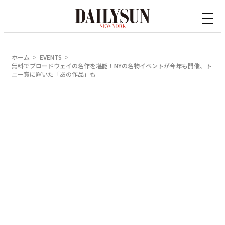
内
容
を
ス
ホーム
EVENTS
キ
無料でブロードウェイの名作を堪能！NYの名物イベントが今年も開催、ト
ニー賞に輝いた「あの作品」も
ッ
プ