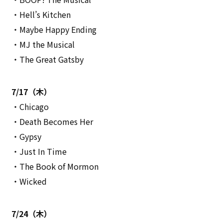
・Hell’s Kitchen
・Maybe Happy Ending
・MJ the Musical
・The Great Gatsby
7/17（木）
・Chicago
・Death Becomes Her
・Gypsy
・Just In Time
・The Book of Mormon
・Wicked
7/24（木）