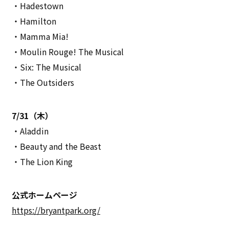
・Hadestown
・Hamilton
・Mamma Mia!
・Moulin Rouge! The Musical
・Six: The Musical
・The Outsiders
7/31（木）
・Aladdin
・Beauty and the Beast
・The Lion King
公式ホームページ
https://bryantpark.org/