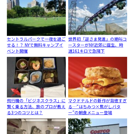
セントラルパークで一夜を過ご
世界初「逆さま発進」の絶叫コ
せる！？ NYで無料キャンプイ
ースターがNY近郊に誕生、時
ベント開催
速161キロで急降下
飛行機の「ビジネスクラス」に
マクドナルドの新作が背徳すぎ
賢く乗る方法、旅のプロが教え
る…“はちみつ×焦がしバタ
る3つのコツとは？
ー”の朝食メニュー登場