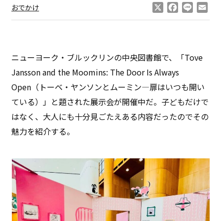
X
Facebook
Line
Ema
おでかけ
ニューヨーク・ブルックリンの中央図書館で、「Tove
Jansson and the Moomins: The Door Is Always
Open（トーベ・ヤンソンとムーミン—扉はいつも開い
ている）」と題された展示会が開催中だ。子どもだけで
はなく、大人にも十分見ごたえある内容だったのでその
魅力を紹介する。