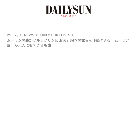
内
容
を
ス
ホーム
NEWS
DAILY CONTENTS
キ
ムーミンの森がブルックリンに出現？ 絵本の世界を体感できる「ムーミン
展」が大人にも刺さる理由
ッ
プ