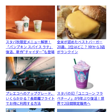
スタバ秋限定メニュー解禁！
全米が認めたベストバーガー
「パンプキン スパイス ラテ」
20選、1位はどこ？ NYから3店
復活、新作“チャイダー”も登場
がランクイン
プレエコへのアップグレード、
スタバの幻「ユニコーン フラ
いくらかかる？長距離フライト
ペチーノ」が9年ぶり復活！世
でお得に利用する方法
界で2日間限定販売へ