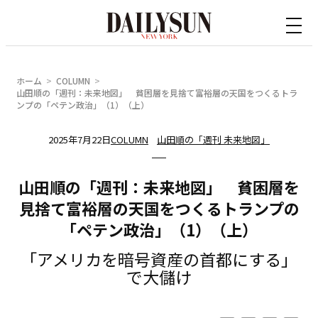
内
容
を
ス
ホーム
COLUMN
キ
山田順の「週刊：未来地図」 貧困層を見捨て富裕層の天国をつくるトラ
ンプの「ペテン政治」（1）（上）
ッ
プ
2025年7月22日
COLUMN
山田順の「週刊 未来地図」
山田順の「週刊：未来地図」 貧困層を
見捨て富裕層の天国をつくるトランプの
「ペテン政治」（1）（上）
「アメリカを暗号資産の首都にする」
で大儲け