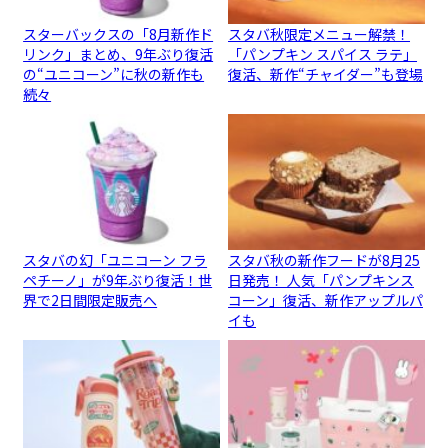
スターバックスの「8月新作ド
スタバ秋限定メニュー解禁！
リンク」まとめ、9年ぶり復活
「パンプキン スパイス ラテ」
の“ユニコーン”に秋の新作も
復活、新作“チャイダー”も登場
続々
スタバの幻「ユニコーン フラ
スタバ秋の新作フードが8月25
ペチーノ」が9年ぶり復活！世
日発売！ 人気「パンプキンス
界で2日間限定販売へ
コーン」復活、新作アップルパ
イも