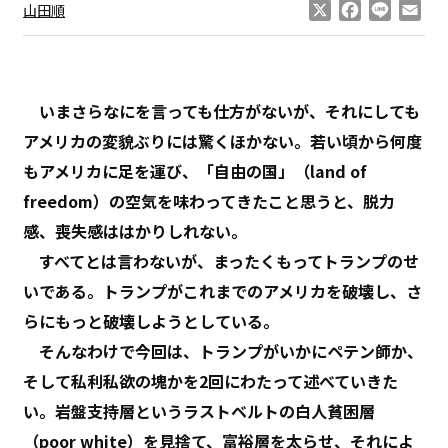
X
Facebook
Line
Ema
山田順
いまさらなにを言っても仕方がないが、それにしても
アメリカの変貌ぶりには驚くほかない。若い頃から何度
もアメリカに足を運び、「自由の国」（land of
freedom）の空気を味わってきたこと思うと、脱力
感、喪失感ははかりしれない。
すべてとは言わないが、まったくもってトランプのせ
いである。トランプがこれまでのアメリカを破壊し、さ
らにもっと破壊しようとしている。
そんなわけで今回は、トランプがいかにペテン師か、
そして私利私欲の塊かを2回にわたって述べていきた
い。岩盤支持層というラストベルトの白人貧困層
（poor white）を見捨て、富裕層を太らせ、それによ