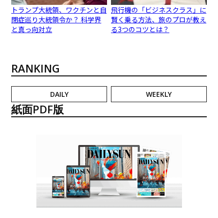
トランプ大統領、ワクチンと自
飛行機の「ビジネスクラス」に
閉症巡り大統領令か？ 科学界
賢く乗る方法、旅のプロが教え
と真っ向対立
る3つのコツとは？
RANKING
DAILY
WEEKLY
紙面PDF版