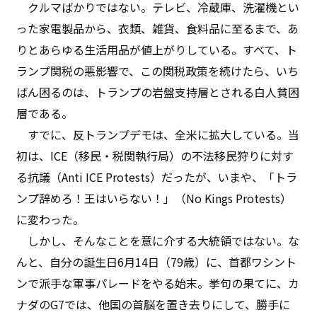
クルマばかりではない。テレビ、冷蔵庫、洗濯機とい
った家電製品から、衣類、雑貨、食料品に至るまで、あ
りとあらゆる生活用品が値上がりしている。すべて、ト
ランプ関税の悪影響で、この関税政策を続けたら、いち
ばん困るのは、トランプの岩盤支持層とされる白人貧困
層である。
すでに、反トランプデモは、全米に拡大している。当
初は、ICE（移民・税関執行局）の不法移民狩りに対す
る抗議（Anti ICE Protests）だったが、いまや、「トラ
ンプ辞めろ！王はいらない！」（No Kings Protests）
に変わった。
しかし、そんなことを意に介する大統領ではない。な
んと、自分の誕生日6月14日（79歳）に、首都ワシント
ンで派手な軍事パレードをやる始末。挙句の果てに、カ
ナダのG7では、他国の首脳を置き去りにして、勝手に