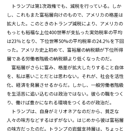
トランプは第1次政権でも、減税を行っている。しか
し、これもまた富裕層向けのもので、アメリカの格差は
拡大した。このときのトランプ減税により、アメリカの
もっとも裕福な上位400世帯が支払った実効税率の平均
は23％となり、下位世帯50%の平均税率の24.2％を下回
った。アメリカ史上初めて、富裕層の納税額が下位所得
層である労働者階級の納税額より低くなったのだ。
富裕層がさらに富み、格差が拡大したりすること自体
を、私は悪いことだとは思わない。それが、社会を活性
化、経済を発展させるからだ。しかし、一般労働者階級
を生活苦に追い込むのは政治ではない。彼らの職をつく
り、働けば豊かになれる環境をつくるのが政治だ。
トランプは、自身がミリオネアなのだから、貧乏な
人々の味方などするはずがない。はじめから彼は富裕層
の味方だったのだ。トランプの岩盤支持層は、ちょっと