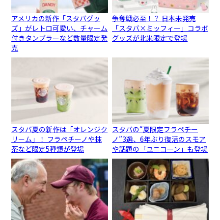
アメリカの新作「スタバグッ
争奪戦必至！？ 日本未発売
ズ」がレトロ可愛い、チャーム
「スタバ×ミッフィー」コラボ
付きタンブラーなど数量限定発
グッズが北米限定で登場
売
スタバ夏の新作は「オレンジク
スタバの“夏限定フラペチー
リーム」！ フラペチーノや抹
ノ”3選、6年ぶり復活のスモア
茶など限定5種類が登場
や話題の「ユニコーン」も登場