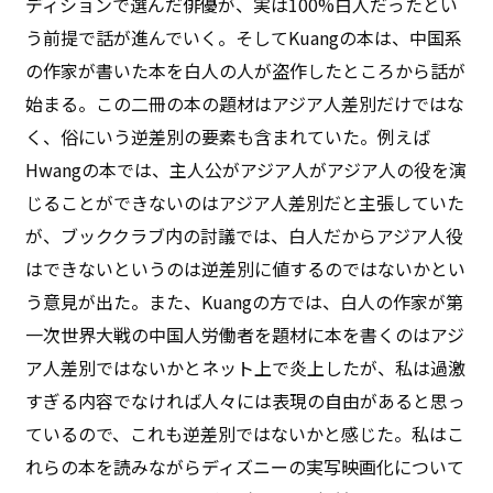
ディションで選んだ俳優が、実は100%白人だったとい
う前提で話が進んでいく。そしてKuangの本は、中国系
の作家が書いた本を白人の人が盗作したところから話が
始まる。この二冊の本の題材はアジア人差別だけではな
く、俗にいう逆差別の要素も含まれていた。例えば
Hwangの本では、主人公がアジア人がアジア人の役を演
じることができないのはアジア人差別だと主張していた
が、ブッククラブ内の討議では、白人だからアジア人役
はできないというのは逆差別に値するのではないかとい
う意見が出た。また、Kuangの方では、白人の作家が第
一次世界大戦の中国人労働者を題材に本を書くのはアジ
ア人差別ではないかとネット上で炎上したが、私は過激
すぎる内容でなければ人々には表現の自由があると思っ
ているので、これも逆差別ではないかと感じた。私はこ
れらの本を読みながらディズニーの実写映画化について