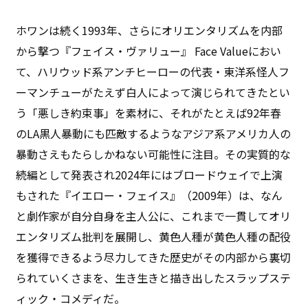
ホワンは続く1993年、さらにオリエンタリズムを内部
から撃つ『フェイス・ヴァリュー』 Face Valueにおい
て、ハリウッド系アンチヒーローの代表・東洋系怪人フ
ーマンチューがたえず白人によって演じられてきたとい
う「悪しき約束事」を素材に、それがたとえば92年春
のLA黒人暴動にも匹敵するようなアジア系アメリカ人の
暴動さえもたらしかねない可能性に注目。その実質的な
続編として発表され2024年にはブロードウェイで上演
もされた『イエロー・フェイス』（2009年）は、なん
と劇作家が自分自身を主人公に、これまで一貫してオリ
エンタリズム批判を展開し、黄色人種が黄色人種の配役
を獲得できるよう尽力してきた歴史がその内部から裏切
られていくさまを、生き生きと描き出したスラップステ
ィック・コメディだ。