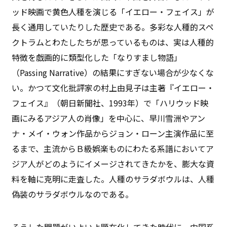
ッド映画で黄色人種を演じる「イエロー・フェイス」が
長く通用していたりした歴史である。多彩な人種的スペ
クトラムとわたしたちが思っているものは、実は人種的
特徴を戯画的に類型化した「なりすまし物語」
（Passing Narrative）の結果にすぎない場合が少なくな
い。かつて文化批評家の村上由見子は主著『イエロー・
フェイス』（朝日新聞社、1993年）で「ハリウッド映
画にみるアジア人の肖像」を中心に、早川雪洲やアン
ナ・メイ・ウォン作品からジョン・ローン主演作品に至
るまで、主流からＢ級娯楽ものにわたる系譜においてア
ジア人がどのようにイメージされてきたかを、膨大な資
料を軸に克明に走査した。人種のサラダボウルは、人種
偽装のサラダボウルなのである。
そうした問題がいよいよ顕在化してきた時代に、中国系