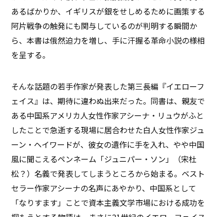
あるばかりか、イギリスが銀をせしめるために画策する
阿片戦争の触発にも関与しているのが判明する瞬間か
ら、本書は俄然迫力を増し、手に汗握る革命小説の様相
を呈する。
そんな話題の若手作家が発表した第三長編『イエローフ
ェイス』は、期待に違わぬ出来だった。同書は、親友で
ある中国系アメリカ人女性作家アシーナ・リュウがふと
したことで急逝する現場に居合わせた白人女性作家ジュ
ーン・ヘイワードが、彼女の遺作に手を入れ、やや中国
風に聞こえるペンネーム「ジュニパー・ソン」（宋杜
松？）名義で発表してしまうところから始まる。ベスト
セラー作家アシーナの名声にあやかり、中国系として
「なりすます」ことで資本主義文学市場における成功を
掴もうとする物語は、まさに21世紀のイエローフェイス