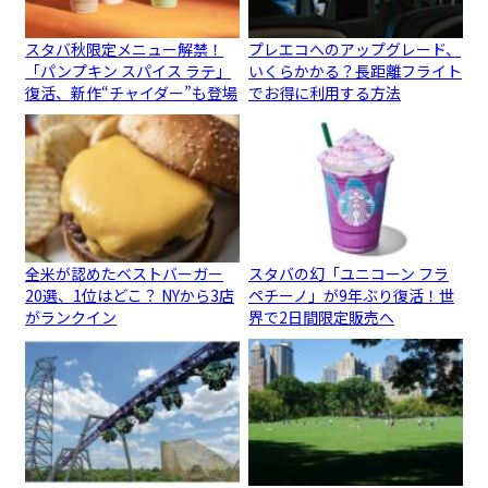
スタバ秋限定メニュー解禁！
プレエコへのアップグレード、
「パンプキン スパイス ラテ」
いくらかかる？長距離フライト
復活、新作“チャイダー”も登場
でお得に利用する方法
全米が認めたベストバーガー
スタバの幻「ユニコーン フラ
20選、1位はどこ？ NYから3店
ペチーノ」が9年ぶり復活！世
がランクイン
界で2日間限定販売へ