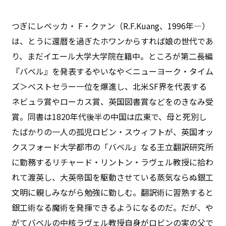
つぎにレベッカ・ F・クァン（R.F.Kuang、1996年―）
は、とうに還暦を過ぎたホワンからすれば娘の世代であ
り、まだイエール大学大学院在籍中。ところが第二長編
『バベル』を発表するやいなや＜ニューヨーク・タイム
ズ＞ベストセラー一位を爆進し、北米SF界を代表する
ネビュラ賞やローカス賞、英国図書賞などをのきなみ受
賞。同書は1820年代後半の中国は広東で、母と死別し
たばかりの一人の孤児ロビン・スウィフトが、英国オッ
クスフォード大学都市の「バベル」なる王立翻訳研究所
に勤務するリチャード・リントン・ラヴェル教授に拾わ
れて渡英し、大英帝国を駆動させている蒸気ならぬ銀工
文明に親しみながら勉強に勤しむ。翻訳術に習熟すると
銀工術なる魔術を発揮できるようになるのだ。だが、や
がてバベルの中核ラヴェル教授自身がロビンの実の父で