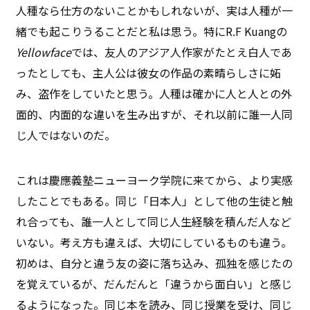
人種なら仕方のないことかもしれないが、実は人種が一
緒でも起こりうることだと私は思う。特にR.F Kuangの
Yellowface
では、友人のアジア人作家がたとえ白人であ
ったとしても、主人公は彼女の作品の素晴らしさに妬
み、盗作をしていたと思う。人種は確かに人と人との外
面的、内面的な違いを生み出すが、それ以前に誰一人同
じ人ではないのだ。
これは慶應義塾ニューヨーク学院に来てから、より実感
したことでもある。同じ「日本人」として他の生徒と触
れ合っても、誰一人として同じ人生経験を積んだ人など
いない。考え方も違えば、大切にしているものも違う。
初めは、自分と違う友の姿に落ち込み、孤独を感じたの
を覚えているが、だんだんと「違うから面白い」と感じ
るようになった。同じ本を読み、同じ授業を受け、同じ