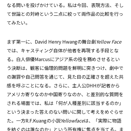
なる問いを投げかけている。私は今回、表現方法、そし
て世論との対峙という二点に絞って両作品の比較を行っ
てみたい。
まず第一に、David Henry Hwangの舞台劇
Yellow Face
では、キャスティング自体が他者を再現する手段とな
る。白人俳優Marcusにアジア系の役を務めさせるとい
う決断は、観客に倫理的問題を鮮明に突きつけ、劇中で
の謝罪や自己問答を通じて、見た目の正確さを超えた共
感を呼ぶことになる。さらに、主人公DHHが記者から
アメリカ寄りなのか中国寄りなのか、と差別的な質問を
される場面では、私は「何が人種差別に該当するのか」
という決まった答えのない問いに関して考えをめぐらせ
た。一方R.F.Kuangの小説
Yellowface
は、「実際に物語
を紡ぐのは誰なのか」という所有権に焦点を当てる。ま