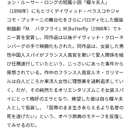
ョン・ルーサー・ロングの短篇小説「蝶々夫人」
（1898年）にもとづくデイヴィッド・ベラスコやジャ
コモ・プッチーニの舞台化をさらにパロディ化した服装
倒錯劇『M. バタフライ』M.Butterfly（1986年）でト
ニー賞を受賞し、同作品は以後デイヴィッド・クローネ
ンバーグの手で映画化もされた。同作品は、女装した男
性中国人スパイがフランス人高官を欺いて愛人関係を結
び任務遂行していたという、じっさいにあった事件から
発想されている。作中のフランス人高官ルネ・ガリマー
ルは白人どころか東洋人女性に理想美を過剰追求してい
く。だが、その純然たるオリエンタリズムこそ女装スパ
イにとって格好のエサとなり、絶望した彼は自ら蝶々夫
人として仮装し、「屈辱のまま生き永らえるより名誉の
死を遂げたい」という、オペラ原典のモチーフを反復し
てみせるのだ。