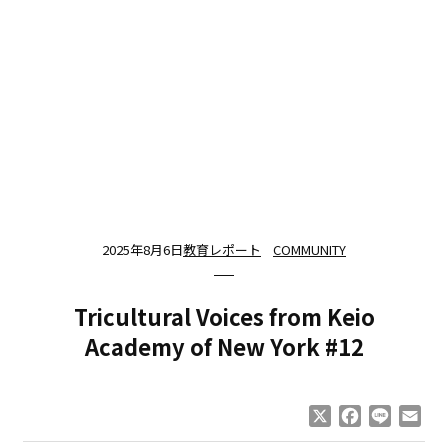
2025年8月6日
教育レポート
COMMUNITY
Tricultural Voices from Keio
Academy of New York #12
X
Facebook
Line
Ema