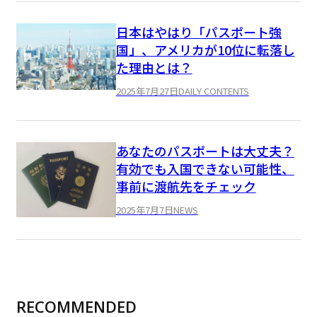
日本はやはり「パスポート強
国」、アメリカが10位に転落し
た理由とは？
2025年7月27日
DAILY CONTENTS
あなたのパスポートは大丈夫？
有効でも入国できない可能性、
事前に渡航先をチェック
2025年7月7日
NEWS
RECOMMENDED