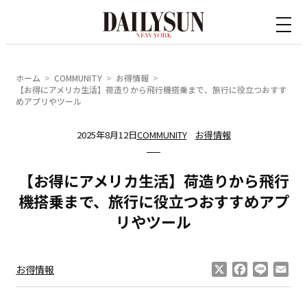
内
容
を
ス
ホーム
COMMUNITY
お得情報
キ
【お得にアメリカ生活】荷造りから飛行機搭乗まで、旅行に役立つおすす
めアプリやツール
ッ
プ
2025年8月12日
COMMUNITY
お得情報
【お得にアメリカ生活】荷造りから飛行
機搭乗まで、旅行に役立つおすすめアプ
リやツール
X
Facebook
Line
Ema
お得情報