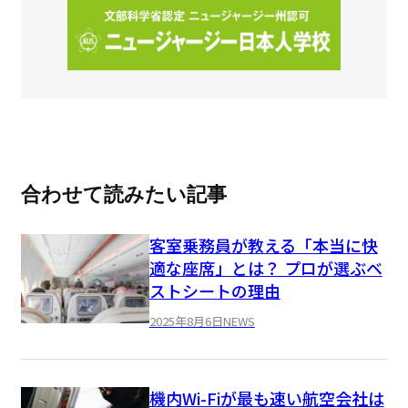
合わせて読みたい記事
客室乗務員が教える「本当に快
適な座席」とは？ プロが選ぶベ
ストシートの理由
2025年8月6日
NEWS
機内Wi-Fiが最も速い航空会社は