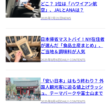
どこ？ 1位は「ハワイアン航
空」、JALとANAは？
2025年7月21日
NEWS
日本帰省マストバイ！NY在住者
が選んだ「食品土産まとめ」、
ご当地＆調味料が人気
2025年8月6日
DAILY CONTENTS
「安い日本」はもう終わり？ 外
国人観光客に迫る値上げラッシ
ュ、テーマパークや富士山まで
2025年8月4日
DAILY CONTENTS