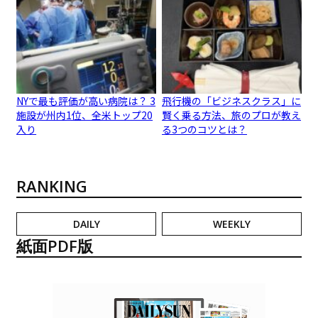
NYで最も評価が高い病院は？ 3
飛行機の「ビジネスクラス」に
施設が州内1位、全米トップ20
賢く乗る方法、旅のプロが教え
入り
る3つのコツとは？
RANKING
DAILY
WEEKLY
紙面PDF版