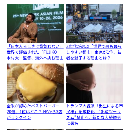
「日本人らしさは背負わない」
Z世代が選ぶ「世界で最も暮ら
世界で評価された「FUJIKO」
しやすい都市」東京が1位、若
木村太一監督、海外へ挑む理由
者を魅了する理由とは？
全米が認めたベストバーガー
トランプ大統領「出生による市
20選、1位はどこ？ NYから3店
民権」を厳格化 “出産ツーリ
がランクイン
ズム”禁止へ、新たな大統領令
に署名