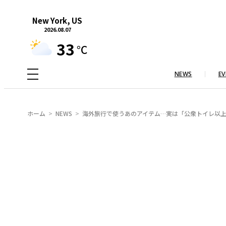
内
New York, US
容
2026.08.07
を
33
°C
ス
キ
NEWS
EV
ッ
プ
ホーム
NEWS
海外旅行で使うあのアイテム…実は「公衆トイレ以