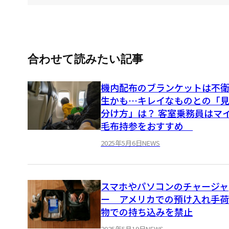
合わせて読みたい記事
機内配布のブランケットは不
生かも…キレイなものとの「
分け方」は？ 客室乗務員はマ
毛布持参をおすすめ
2025年5月6日
NEWS
スマホやパソコンのチャージャ
ー アメリカでの預け入れ手
物での持ち込みを禁止
2025年5月19日
NEWS