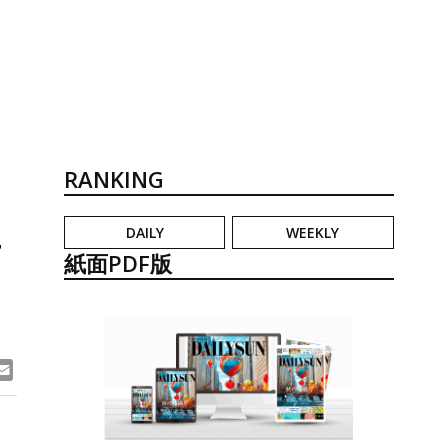
RANKING
DAILY
WEEKLY
汚
紙面PDF版
ook
ne
Email