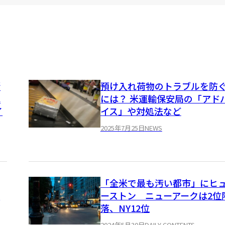
衛
預け入れ荷物のトラブルを防
見
には？ 米運輸保安局の「アド
イ
イス」や対処法など
2025年7月25日
NEWS
「全米で最も汚い都市」にヒ
荷
ーストン ニューアークは2位
落、NY12位
2024年5月30日
DAILY CONTENTS