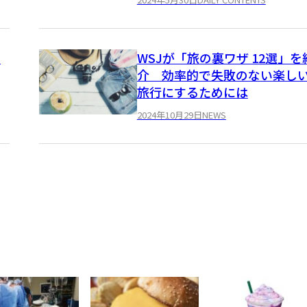
！
WSJが「旅の裏ワザ 12選」を
介 効率的で失敗のない楽し
旅行にするためには
2024年10月29日
NEWS