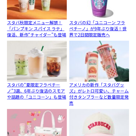
スタバ秋限定メニュー解禁！
スタバの幻「ユニコーン フラ
「パンプキン スパイス ラテ」
ペチーノ」が9年ぶり復活！世
復活、新作“チャイダー”も登場
界で2日間限定販売へ
スタバの“夏限定フラペチー
アメリカの新作「スタバグッ
ノ”3選、6年ぶり復活のスモア
ズ」がレトロ可愛い、チャーム
や話題の「ユニコーン」も登場
付きタンブラーなど数量限定発
売