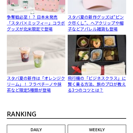
争奪戦必至！？ 日本未発売
スタバ夏の新作グッズは“ピン
「スタバ×ミッフィー」コラボ
ク尽くし”、ヘアクリップや帽
グッズが北米限定で登場
子などアパレル雑貨も登場
スタバ夏の新作は「オレンジク
飛行機の「ビジネスクラス」に
リーム」！ フラペチーノや抹
賢く乗る方法、旅のプロが教え
茶など限定5種類が登場
る3つのコツとは？
RANKING
DAILY
WEEKLY