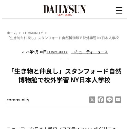
内
容
を
ス
ホーム
COMMUNITY
キ
「生き物と仲良し」スタンフォード自然博物館で校外学習 NY日本人学校
ッ
2025年9月30日
COMMUNITY
コミュニティニュース
プ
「生き物と仲良し」スタンフォード自然
博物館で校外学習 NY日本人学校
X
Facebook
Line
Ema
community
ニューヨーク日本人学校（コネティカット州グリニッ