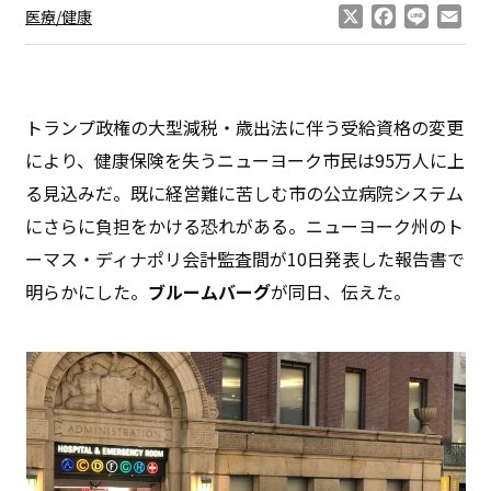
X
Facebook
Line
Ema
医療/健康
トランプ政権の大型減税・歳出法に伴う受給資格の変更
により、健康保険を失うニューヨーク市民は95万人に上
る見込みだ。既に経営難に苦しむ市の公立病院システム
にさらに負担をかける恐れがある。ニューヨーク州のト
ーマス・ディナポリ会計監査間が10日発表した報告書で
明らかにした。
ブルームバーグ
が同日、伝えた。