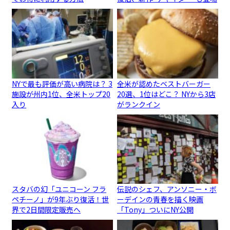
NYで最も評価が高い病院は？ 3
全米が認めたベストバーガー
施設が州内1位、全米トップ20
20選、1位はどこ？ NYから3店
入り
がランクイン
スタバの幻「ユニコーン フラ
伝説のシェフ、アンソニー・ボ
ペチーノ」が9年ぶり復活！世
ーデインの青春を描く映画
界で2日間限定販売へ
「Tony」ついにNY公開