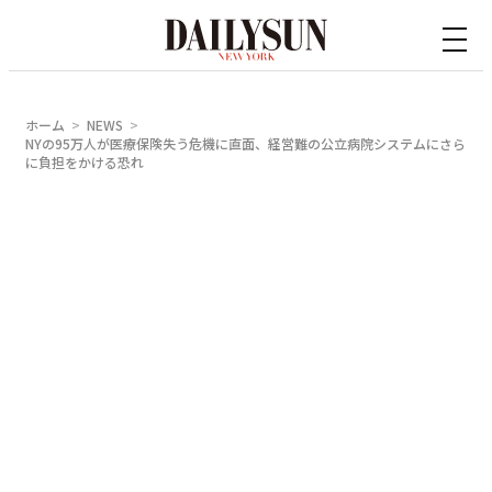
内
容
を
ス
ホーム
NEWS
キ
NYの95万人が医療保険失う危機に直面、経営難の公立病院システムにさら
に負担をかける恐れ
ッ
プ