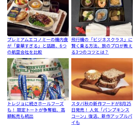
プレミアムエコノミーの機内食
飛行機の「ビジネスクラス」に
が「豪華すぎる」と話題、6つ
賢く乗る方法、旅のプロが教え
の航空会社を比較
る3つのコツとは？
トレジョに続きホールフーズ
スタバ秋の新作フードが8月25
も！ 限定トートが争奪戦、高
日発売！ 人気「パンプキンス
額転売も続出
コーン」復活、新作アップルパ
イも