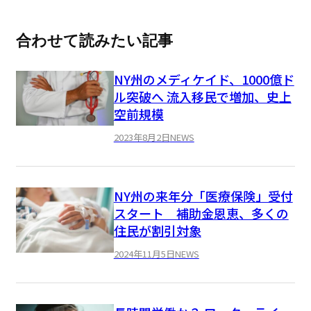
合わせて読みたい記事
NY州のメディケイド、1000億ド
ル突破へ 流入移民で増加、史上
空前規模
2023年8月2日
NEWS
NY州の来年分「医療保険」受付
スタート 補助金恩恵、多くの
住民が割引対象
2024年11月5日
NEWS