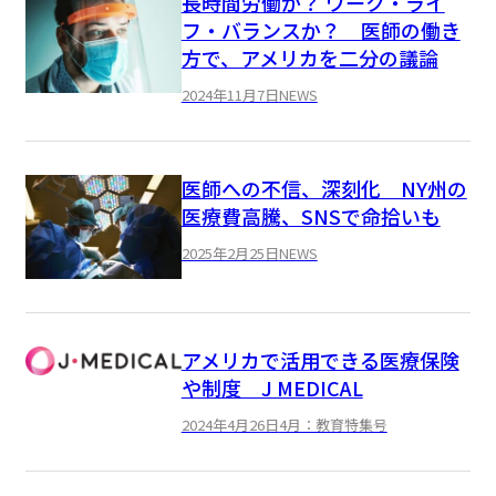
長時間労働か？ ワーク・ライ
フ・バランスか？ 医師の働き
方で、アメリカを二分の議論
2024年11月7日
NEWS
医師への不信、深刻化 NY州の
医療費高騰、SNSで命拾いも
2025年2月25日
NEWS
アメリカで活用できる医療保険
や制度 J MEDICAL
2024年4月26日
4月：教育特集号