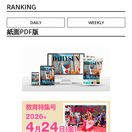
RANKING
DAILY
WEEKLY
紙面PDF版