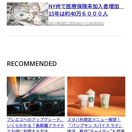
NY州で医療保険未加入者増加
15年は約40万６０００人
2017年8月22日
DAILY CONTENTS
RECOMMENDED
プレエコへのアップグレード、
スタバ秋限定メニュー解禁！
いくらかかる？長距離フライト
「パンプキン スパイス ラテ」
でお得に利用する方法
復活、新作“チャイダー”も登場