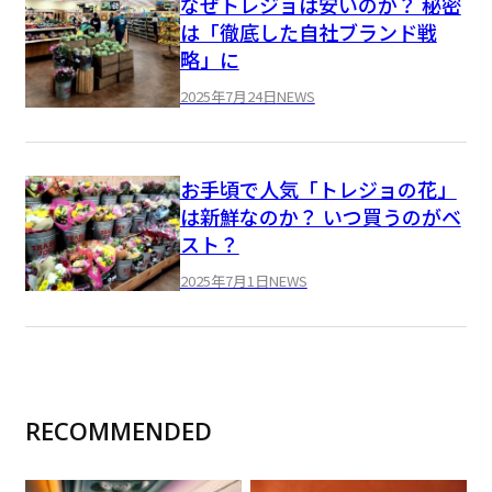
なぜトレジョは安いのか？ 秘密
は「徹底した自社ブランド戦
略」に
2025年7月24日
NEWS
お手頃で人気「トレジョの花」
は新鮮なのか？ いつ買うのがベ
スト？
2025年7月1日
NEWS
RECOMMENDED