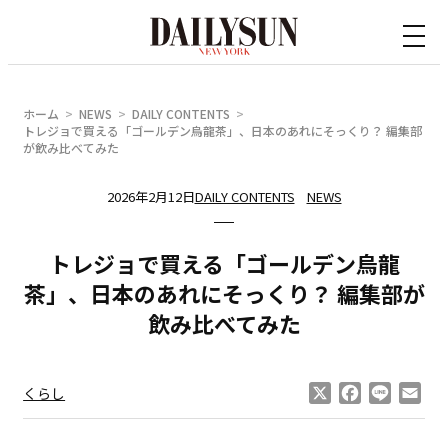
内
容
を
ス
ホーム
NEWS
DAILY CONTENTS
キ
トレジョで買える「ゴールデン烏龍茶」、日本のあれにそっくり？ 編集部
が飲み比べてみた
ッ
プ
2026年2月12日
DAILY CONTENTS
NEWS
トレジョで買える「ゴールデン烏龍
茶」、日本のあれにそっくり？ 編集部が
飲み比べてみた
X
Facebook
Line
Ema
くらし