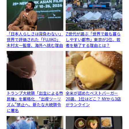
「日本人らしさは背負わない」
Z世代が選ぶ「世界で最も暮ら
世界で評価された「FUJIKO」
しやすい都市」東京が1位、若
木村太一監督、海外へ挑む理由
者を魅了する理由とは？
トランプ大統領「出生による市
全米が認めたベストバーガー
民権」を厳格化 “出産ツーリ
20選、1位はどこ？ NYから3店
ズム”禁止へ、新たな大統領令
がランクイン
に署名