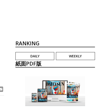
RANKING
DAILY
WEEKLY
紙面PDF版
ook
ne
Email