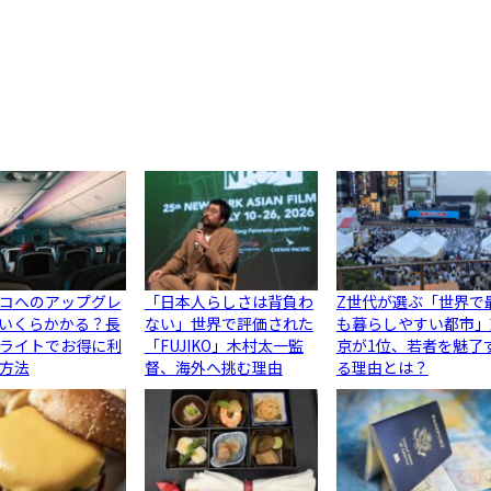
コへのアップグレ
「日本人らしさは背負わ
Z世代が選ぶ「世界で
いくらかかる？長
ない」世界で評価された
も暮らしやすい都市」
ライトでお得に利
「FUJIKO」木村太一監
京が1位、若者を魅了
方法
督、海外へ挑む理由
る理由とは？