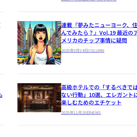
使
連載『夢みたニューヨーク、
べ
んでみたら？』Vol.19 最近の
メリカのチップ事情に疑問
2025年5月14日
COLUMN
う
高級ホテルでの「するべきで
も
ない行動」10選、エレガント
楽しむためのエチケット
2025年11月20日
NEWS