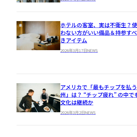
ホテルの客室、実は不衛生？
わない方がいい備品＆持参す
きアイテム
2026年3月17日
NEWS
アメリカで「最もチップを払
州」は？ “チップ疲れ” の中で
文化は継続か
2026年3月2日
NEWS