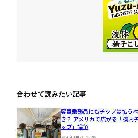
合わせて読みたい記事
客室乗務員にもチップは払う
き？ アメリカで広がる「機内
ップ」論争
2026年4月7日
NEWS