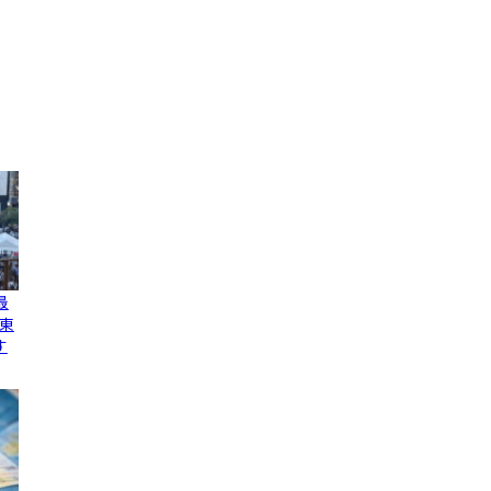
最
東
す