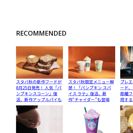
RECOMMENDED
スタバ秋の新作フードが
スタバ秋限定メニュー解
プレエ
8月25日発売！ 人気「パ
禁！「パンプキン スパ
ード、
ンプキンスコーン」復
イス ラテ」復活、新
距離フ
活、新作アップルパイも
作“チャイダー”も登場
用する