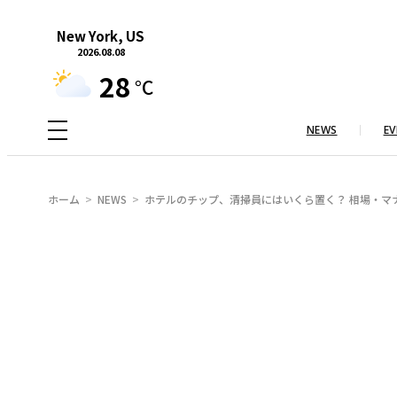
内
New York, US
容
2026.08.08
を
28
°C
ス
キ
NEWS
EV
ッ
プ
ホーム
NEWS
ホテルのチップ、清掃員にはいくら置く？ 相場・マ