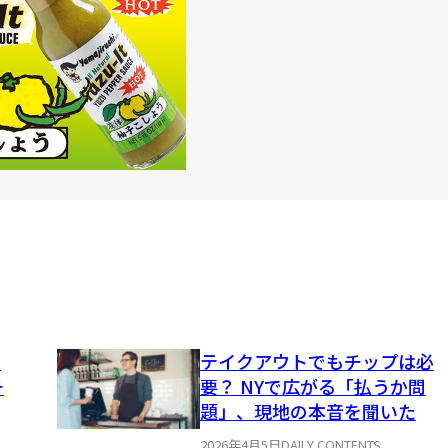
べ
テイクアウトでもチップは必
チ
要？ NYで広がる「払うか問
題」、現地の本音を聞いた
2026年4月5日
DAILY CONTENTS