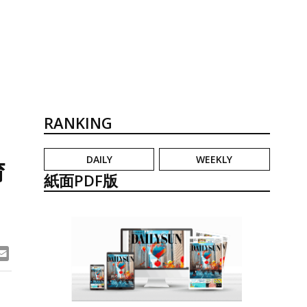
RANKING
DAILY
WEEKLY
育
紙面PDF版
ook
ne
Email