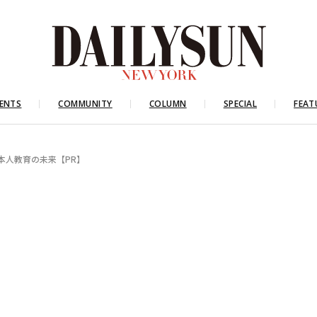
ENTS
COMMUNITY
COLUMN
SPECIAL
FEAT
本人教育の未来【PR】