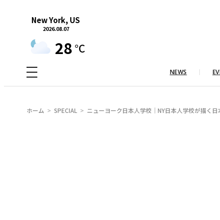
内
New York, US
容
2026.08.07
を
28
°C
ス
キ
NEWS
EV
ッ
プ
ホーム
SPECIAL
ニューヨーク日本人学校｜NY日本人学校が描く日