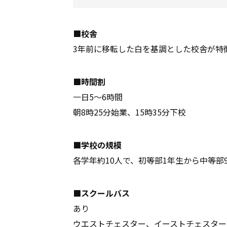
■校舎
3年前に移転した白を基調とした校舎が特
■時間割
一日5〜6時間
朝8時25分始業、15時35分下校
■学校の規模
各学年約10人で、初等部1年生から中等部
■スクールバス
あり
ウエストチェスター、イーストチェスター