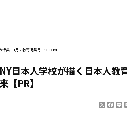
年の特集
4月：教育特集号
SPECIAL
NY日本人学校が描く日本人教
来【PR】
X
Faceb
Li